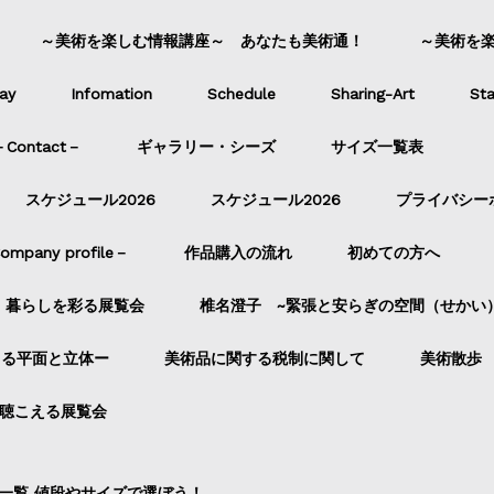
～美術を楽しむ情報講座～ あなたも美術通！
～美術を
ay
Infomation
Schedule
Sharing-Art
Sta
ontact－
ギャラリー・シーズ
サイズ一覧表
スケジュール2026
スケジュール2026
プライバシー
pany profile－
作品購入の流れ
初めての方へ
暮らしを彩る展覧会
椎名澄子 ~緊張と安らぎの空間（せかい
よる平面と立体ー
美術品に関する税制に関して
美術散歩
聴こえる展覧会
一覧 値段やサイズで選ぼう！