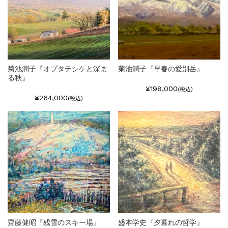
菊池潤子『オプタテシケと深ま
菊池潤子『早春の愛別岳』
る秋』
¥198,000
(税込)
¥264,000
(税込)
齋藤健昭『残雪のスキー場』
盛本学史『夕暮れの哲学』