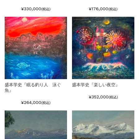
¥330,000
¥176,000
(税込)
(税込)
盛本学史『眠る釣り人 泳ぐ
盛本学史『楽しい夜空』
魚』
¥352,000
(税込)
¥264,000
(税込)