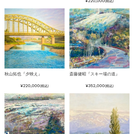
¥220,000
(税込)
秋山拓也『夕映え』
斎藤健昭『スキー場の道』
¥220,000
¥352,000
(税込)
(税込)