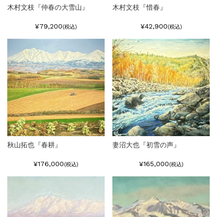
木村文枝『仲春の大雪山』
木村文枝『惜春』
¥79,200
¥42,900
(税込)
(税込)
秋山拓也『春耕』
妻沼大也『初雪の声』
¥176,000
¥165,000
(税込)
(税込)