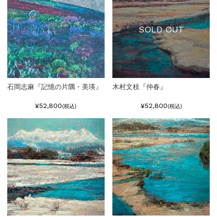
SOLD OUT
石岡志麻『記憶の片隅・美瑛』
木村文枝『仲春』
¥52,800
¥52,800
(税込)
(税込)