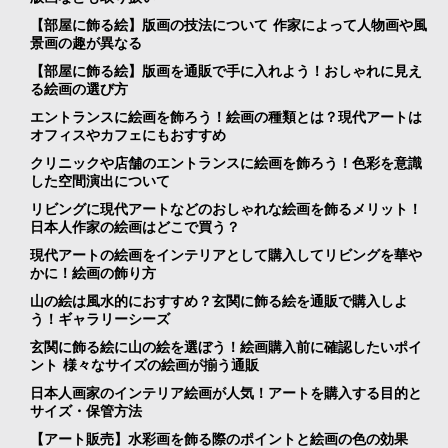
【部屋に飾る絵】版画の技法について 作家によって人物画や風
景画の趣が異なる
【部屋に飾る絵】版画を通販で手に入れよう！おしゃれに見え
る絵画の選び方
エントランスに絵画を飾ろう！絵画の種類とは？現代アートは
オフィスやカフェにもおすすめ
クリニックや店舗のエントランスに絵画を飾ろう！色彩を意識
した空間演出について
リビングに現代アートなどのおしゃれな絵画を飾るメリット！
日本人作家の絵画はどこで買う？
現代アートの絵画をインテリアとして購入してリビングを華や
かに！絵画の飾り方
山の絵は風水的におすすめ？玄関に飾る絵を通販で購入しよ
う！ギャラリーシーズ
玄関に飾る絵に山の絵を選ぼう！絵画購入前に確認したいポイ
ント 様々なサイズの絵画が揃う通販
日本人画家のインテリア絵画が人気！アートを購入する目的と
サイズ・保管方法
【アート販売】水彩画を飾る際のポイントと絵画の色の効果