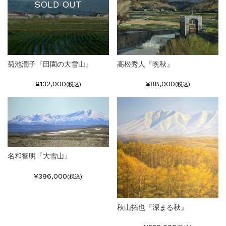
SOLD OUT
菊池潤子『田園の大雪山』
高松秀人『晩秋』
¥132,000
¥88,000
(税込)
(税込)
名和智明『大雪山』
¥396,000
(税込)
秋山拓也『深まる秋』