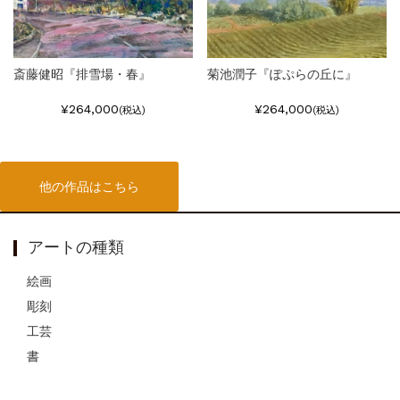
斎藤健昭『排雪場・春』
菊池潤子『ぽぷらの丘に』
¥264,000
¥264,000
(税込)
(税込)
他の作品はこちら
アートの種類
絵画
彫刻
工芸
書