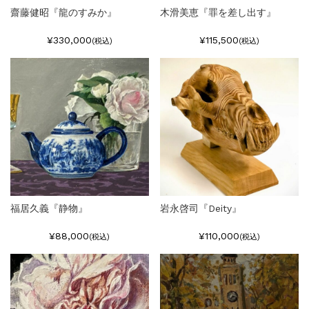
齋藤健昭『龍のすみか』
木滑美恵『罪を差し出す』
¥330,000
¥115,500
(税込)
(税込)
福居久義『静物』
岩永啓司『Deity』
¥88,000
¥110,000
(税込)
(税込)