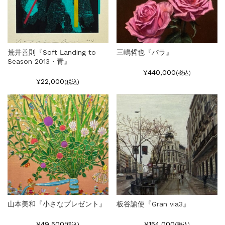
荒井善則『Soft Ⅼanding to
三嶋哲也『バラ』
Season 2013・青』
¥440,000
(税込)
¥22,000
(税込)
山本美和『小さなプレゼント』
板谷諭使『Gran via3』
¥49,500
¥154,000
(税込)
(税込)