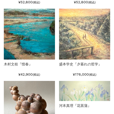
¥52,800
¥52,800
(税込)
(税込)
木村文枝『惜春』
盛本学史『夕暮れの哲学』
¥42,900
¥176,000
(税込)
(税込)
河本真理『花菖蒲』