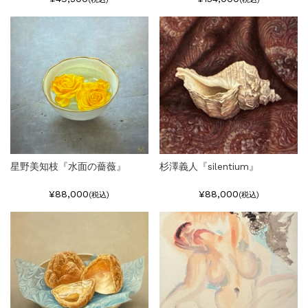
星野美知枝『水面の薔薇』
杉澤義人『silentium』
¥88,000
¥88,000
(税込)
(税込)