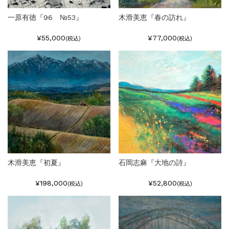
一原有徳『96 №53』
木滑美恵『春の訪れ』
¥55,000
¥77,000
(税込)
(税込)
木滑美恵『初夏』
石岡志麻『大地の詩』
¥198,000
¥52,800
(税込)
(税込)