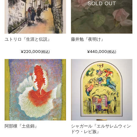
SOLD OUT
ユトリロ『生涯と伝説』
藤井勉『夜明け』
¥220,000
¥440,000
(税込)
(税込)
阿部穣『土佐錦』
シャガール『エルサレムウィン
ドウ・レビ族』