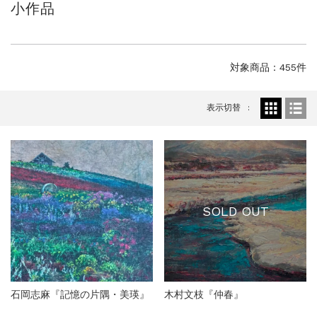
小作品
ご案内
2023.2.25
ギャラリーシーズ「秋の美術散歩 京都・大...
ご案内
2026.2.17
砂澤ビッキ展 －砂澤ビッキの生きた時代－...
対象商品：455件
ご案内
2023.4.25
心のふるさとー安田侃彫刻講演「アルテピア...
表示切替
ご案内
2023.2.25
ギャラリーシーズ「秋の美術散歩 京都・大...
SOLD OUT
石岡志麻『記憶の片隅・美瑛』
木村文枝『仲春』