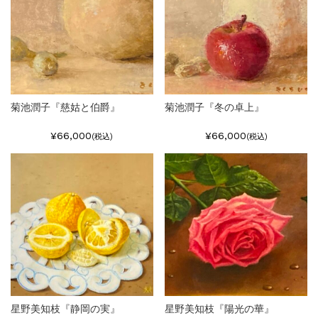
菊池潤子『慈姑と伯爵』
菊池潤子『冬の卓上』
¥66,000
¥66,000
(税込)
(税込)
星野美知枝『静岡の実』
星野美知枝『陽光の華』