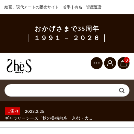
絵画、現代アートの販売サイト｜若手｜有名｜資産運営
おかげさまで35周年
│ １９９１ － ２０２６ │
0
ご案内
2023.2.25
ギャラリーシーズ「秋の美術散歩 京都・大...
ご案内
2026.2.17
砂澤ビッキ展 －砂澤ビッキの生きた時代－...
ご案内
2023.4.25
心のふるさとー安田侃彫刻講演「アルテピア...