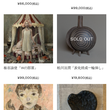
¥66,000
(税込)
¥99,000
(税込)
SOLD OUT
板谷諭使『Wの部屋』
柏川法潤『炭化焼成一輪挿し』
¥99,000
¥19,800
(税込)
(税込)