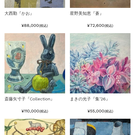
大西勤『かお』
星野美知恵『蒼』
¥88,000
¥72,600
(税込)
(税込)
斎藤矢寸子『Collection』
まきの光子『集’26』
¥110,000
¥55,000
(税込)
(税込)