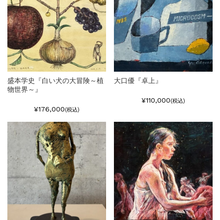
盛本学史『白い犬の大冒険～植
大口優『卓上』
物世界～』
¥110,000
(税込)
¥176,000
(税込)