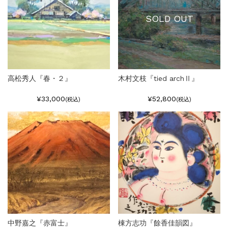
SOLD OUT
高松秀人『春・２』
木村文枝『tied archⅡ』
¥33,000
¥52,800
(税込)
(税込)
中野嘉之『赤富士』
棟方志功『餘香佳韻図』