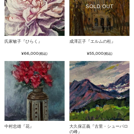
SOLD OUT
氏家敏子『ひらく』
成澤正子『エルムの杜』
¥66,000
¥55,000
(税込)
(税込)
中村忠雄『花』
大久保正義『古里・シューパロ
の峰』