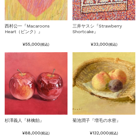
西村公一『Macaroons
三井ヤスシ『Strawberry
Heart（ピンク）』
Shortcake』
¥55,000
¥33,000
(税込)
(税込)
杉澤義人『林檎飴』
菊池潤子『増毛の水密』
¥88,000
¥132,000
(税込)
(税込)