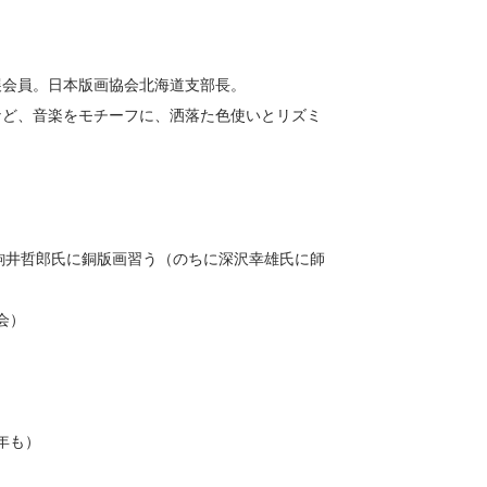
展会員。日本版画協会北海道支部長。
など、音楽をモチーフに、洒落た色使いとリズミ
。駒井哲郎氏に銅版画習う（のちに深沢幸雄氏に師
会）
）
8年も）