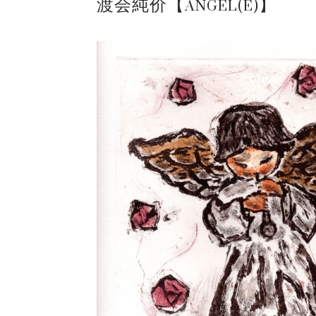
渡会純价【ANGEL(E)】