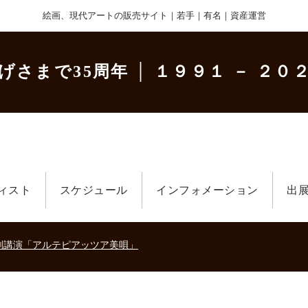
絵画、現代アートの販売サイト｜若手｜有名｜資産運営
げさまで35周年
│ １９９１ － ２０２
ィスト
スケジュール
インフォメーション
出
美術散歩 京都・大阪 ～二都物語～」
キの生きた時代－
刻講演「アルテピアッツア美唄」
美術散歩 京都・大阪 ～二都物語～」
キの生きた時代－
刻講演「アルテピアッツア美唄」
美術散歩 京都・大阪 ～二都物語～」