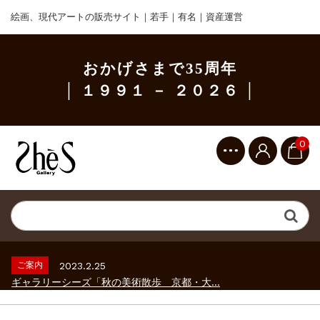
絵画、現代アートの販売サイト｜若手｜有名｜資産運営
おかげさまで35周年
│ １９９１ － ２０２６ │
0
ご案内
2023.2.25
ギャラリーシーズ「秋の美術散歩 京都・大...
ご案内
2026.2.17
砂澤ビッキ展 －砂澤ビッキの生きた時代－...
ご案内
2023.4.25
心のふるさとー安田侃彫刻講演「アルテピア...
ご案内
2023.2.25
ギャラリーシーズ「秋の美術散歩 京都・大...
ご案内
2026.2.17
砂澤ビッキ展 －砂澤ビッキの生きた時代－...