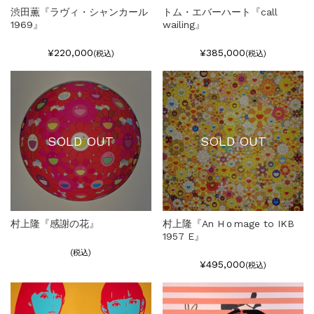
渋田薫『ラヴィ・シャンカール
トム・エバーハート『call
1969』
wailing』
¥220,000
¥385,000
(税込)
(税込)
SOLD OUT
SOLD OUT
村上隆『感謝の花』
村上隆『An Hｏmage to IKB
1957 E』
(税込)
¥495,000
(税込)