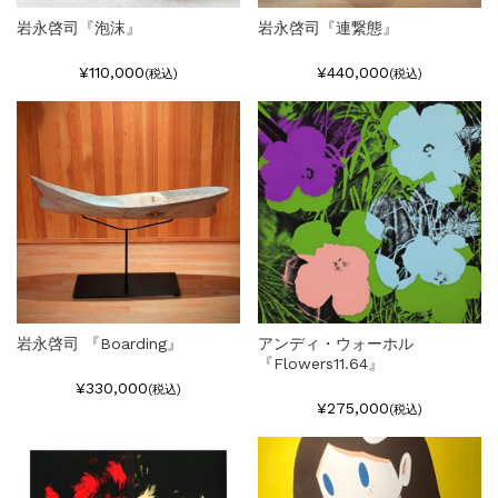
岩永啓司『泡沫』
岩永啓司『連繋態』
¥110,000
¥440,000
(税込)
(税込)
岩永啓司 『Boarding』
アンディ・ウォーホル
『Flowers11.64』
¥330,000
(税込)
¥275,000
(税込)