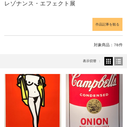
レゾナンス・エフェクト展
ご案内
2023.4.25
心のふるさとー安田侃彫刻講演「アルテピア...
ご案内
2023.2.25
作品記事を観る
ギャラリーシーズ「秋の美術散歩 京都・大...
対象商品：78件
表示切替