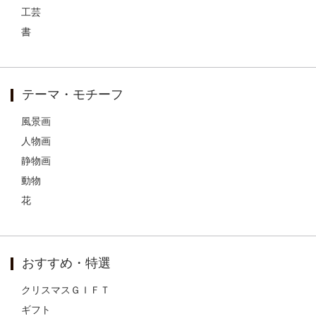
工芸
書
テーマ・モチーフ
風景画
人物画
静物画
動物
花
おすすめ・特選
クリスマスＧＩＦＴ
ギフト