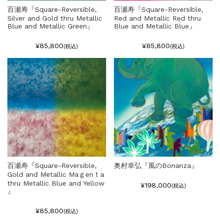
百瀬寿『Square-Reversible,
百瀬寿『Square-Reversible,
Silver and Gold thru Metallic
Red and Metallic Red thru
Blue and Metallic Green』
Blue and Metallic Blue』
¥85,800
¥85,800
(税込)
(税込)
百瀬寿『Square-Reversible,
奥村幸弘『風のBonanza』
Gold and Metallic Maｇenｔa
thru Metallic Blue and Yellow
¥198,000
(税込)
』
¥85,800
(税込)