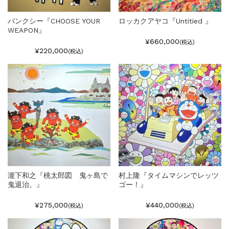
バンクシー『CHOOSE YOUR
ロッカクアヤコ『Untitied 』
WEAPON』
¥660,000
(税込)
¥220,000
(税込)
瀧下和之『桃太郎図 鬼ヶ島で
村上隆『タイムマシンでレッツ
鬼退治。』
ゴー！』
¥275,000
¥440,000
(税込)
(税込)