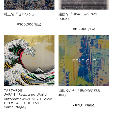
村上隆『ゼロワン』
遠藤享『SPACE＆SPACE
0905』
¥300,000
(税込)
¥88,000
(税込)
SOLD OUT
TARTAROS
山田ゆかり『眺める街並み
JAPAN『Realcamo World
#13』
AutomaticWAVE 2020 Tokyo
HZ189545L GDP Top 5
¥162,800
(税込)
Camouflage』