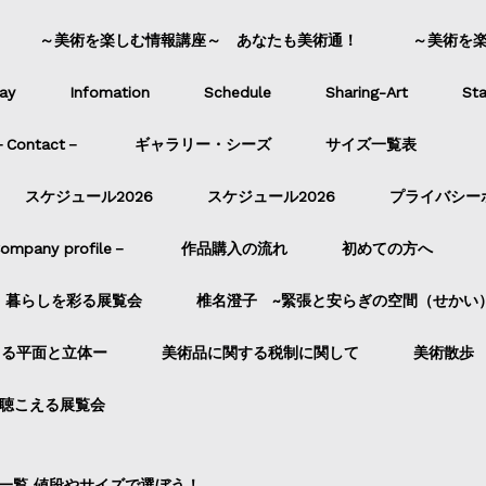
～美術を楽しむ情報講座～ あなたも美術通！
～美術を
ay
Infomation
Schedule
Sharing-Art
Sta
ontact－
ギャラリー・シーズ
サイズ一覧表
スケジュール2026
スケジュール2026
プライバシー
pany profile－
作品購入の流れ
初めての方へ
暮らしを彩る展覧会
椎名澄子 ~緊張と安らぎの空間（せかい
よる平面と立体ー
美術品に関する税制に関して
美術散歩
聴こえる展覧会
一覧 値段やサイズで選ぼう！