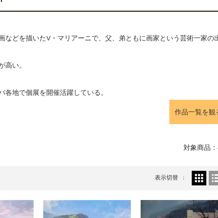
壁画などを描いたV・マリアーニで、父、弟ともに画家という芸術一家の
が高い。
パ各地で個展を開催活躍している。
作品一覧を観
対象商品：
表示切替