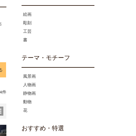
絵画
彫刻
出
工芸
書
テーマ・モチーフ
る
風景画
人物画
4件
静物画
動物
花
おすすめ・特選