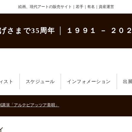
絵画、現代アートの販売サイト｜若手｜有名｜資産運営
げさまで35周年
│ １９９１ － ２０２
ィスト
スケジュール
インフォメーション
出
美術散歩 京都・大阪 ～二都物語～」
キの生きた時代－
刻講演「アルテピアッツア美唄」
美術散歩 京都・大阪 ～二都物語～」
キの生きた時代－
刻講演「アルテピアッツア美唄」
ィ
美術散歩 京都・大阪 ～二都物語～」