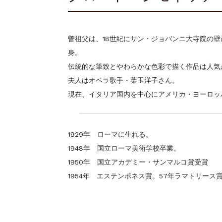
ギャラリーシーズ「秋の
ご案内
2023.2.25
曽祖父は、18世紀にサン・ジョバンニ大寺院の
身。
伝統的な筆致とやわらかな色彩で描く作品は人気
夫人はオペラ歌手・葉玉洋子さん。
現在、イタリア国内を中心にアメリカ・ヨーロッ
1929年 ローマに生れる。
1948年 国立ローマ美術学校卒業。
1950年 国立アカデミー・サンマルコ賞受賞
1954年 エステンポネス賞。57年ラマトリース