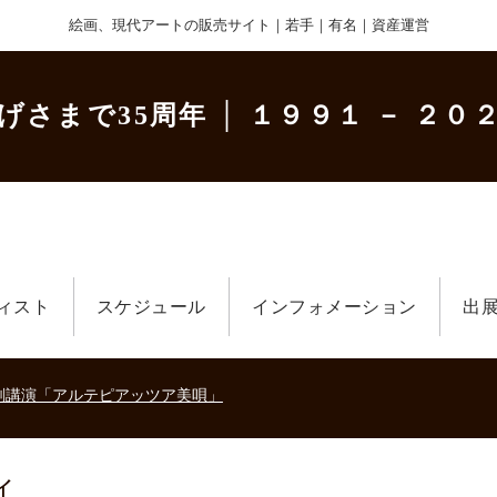
絵画、現代アートの販売サイト｜若手｜有名｜資産運営
げさまで35周年
│ １９９１ － ２０２
ィスト
スケジュール
インフォメーション
出
美術散歩 京都・大阪 ～二都物語～」
キの生きた時代－
刻講演「アルテピアッツア美唄」
美術散歩 京都・大阪 ～二都物語～」
キの生きた時代－
ィ
刻講演「アルテピアッツア美唄」