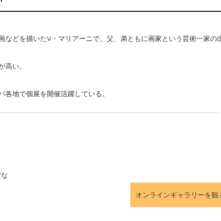
美術散歩 京都・大阪 ～二都物語～」
壁画などを描いたV・マリアーニで、父、弟ともに画家という芸術一家の
が高い。
パ各地で個展を開催活躍している。
賞な
オンラインギャラリーを観