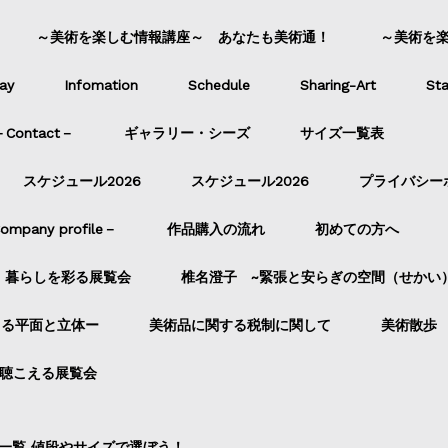
～美術を楽しむ情報講座～ あなたも美術通！
～美術を
ay
Infomation
Schedule
Sharing-Art
Sta
ontact－
ギャラリー・シーズ
サイズ一覧表
スケジュール2026
スケジュール2026
プライバシー
pany profile－
作品購入の流れ
初めての方へ
暮らしを彩る展覧会
椎名澄子 ~緊張と安らぎの空間（せかい
よる平面と立体ー
美術品に関する税制に関して
美術散歩
聴こえる展覧会
一覧 値段やサイズで選ぼう！