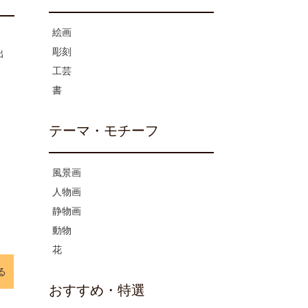
絵画
彫刻
出
工芸
書
テーマ・モチーフ
風景画
人物画
静物画
動物
花
る
おすすめ・特選