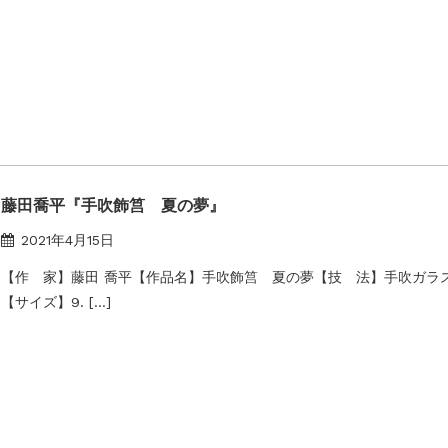
藤田喬平『手吹飾筥 夏の夢』
2021年4月15日
【作 家】藤田 喬平【作品名】手吹飾筥 夏の夢【技 法】手吹ガラ
【サイズ】9. […]