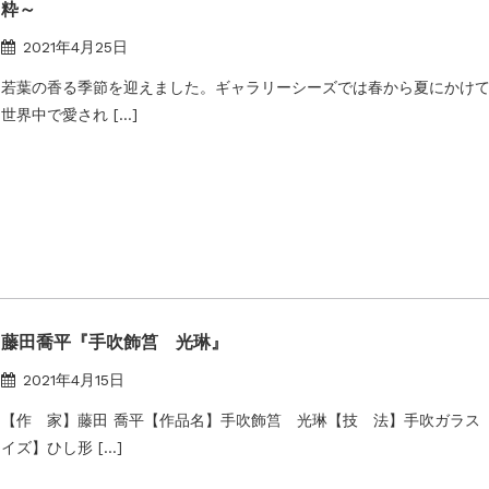
粋～
2021年4月25日
若葉の香る季節を迎えました。ギャラリーシーズでは春から夏にかけ
世界中で愛され […]
藤田喬平『手吹飾筥 光琳』
2021年4月15日
【作 家】藤田 喬平【作品名】手吹飾筥 光琳【技 法】手吹ガラス
イズ】ひし形 […]