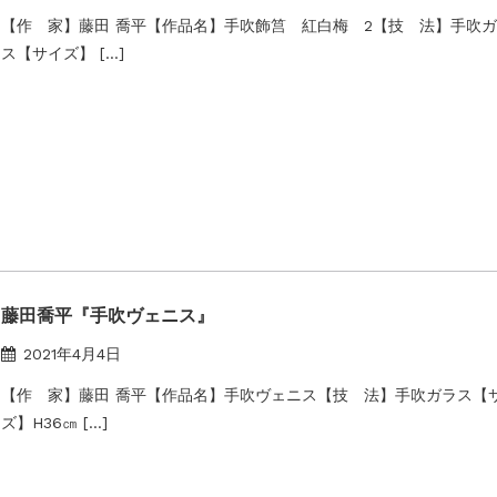
【作 家】藤田 喬平【作品名】手吹飾筥 紅白梅 2【技 法】手吹
ス【サイズ】 […]
藤田喬平『手吹ヴェニス』
2021年4月4日
【作 家】藤田 喬平【作品名】手吹ヴェニス【技 法】手吹ガラス【
ズ】H36㎝ […]