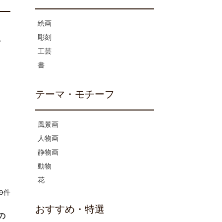
絵画
彫刻
。
工芸
書
テーマ・モチーフ
風景画
人物画
静物画
動物
花
9件
おすすめ・特選
の