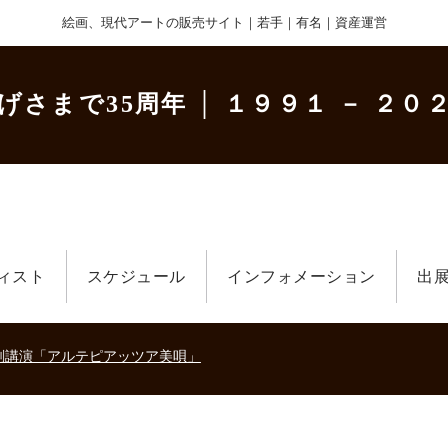
絵画、現代アートの販売サイト｜若手｜有名｜資産運営
げさまで35周年
│ １９９１ － ２０２
ィスト
スケジュール
インフォメーション
出
美術散歩 京都・大阪 ～二都物語～」
キの生きた時代－
刻講演「アルテピアッツア美唄」
美術散歩 京都・大阪 ～二都物語～」
キの生きた時代－
刻講演「アルテピアッツア美唄」
美術散歩 京都・大阪 ～二都物語～」