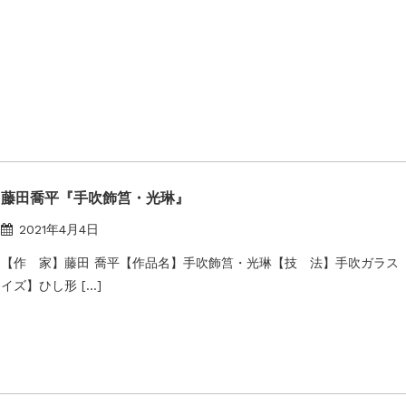
藤田喬平『手吹飾筥・光琳』
2021年4月4日
【作 家】藤田 喬平【作品名】手吹飾筥・光琳【技 法】手吹ガラス
イズ】ひし形 […]