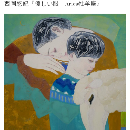
西岡悠妃『優しい眼 Aries牡羊座』
ご案内
2026.2.17
砂澤ビッキ展 －砂澤ビッキの生きた時代－...
ご案内
2023.4.25
心のふるさとー安田侃彫刻講演「アルテピア...
ご案内
2023.2.25
ギャラリーシーズ「秋の美術散歩 京都・大...