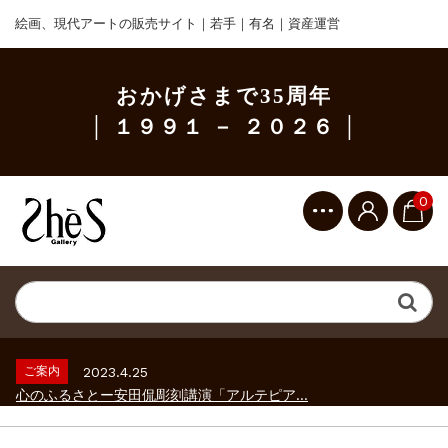
絵画、現代アートの販売サイト｜若手｜有名｜資産運営
おかげさまで35周年
│ １９９１ － ２０２６ │
0
ご案内
2023.2.25
ギャラリーシーズ「秋の美術散歩 京都・大...
ご案内
2026.2.17
砂澤ビッキ展 －砂澤ビッキの生きた時代－...
ご案内
2023.4.25
心のふるさとー安田侃彫刻講演「アルテピア...
ご案内
2023.2.25
ギャラリーシーズ「秋の美術散歩 京都・大...