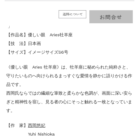
」
【作品名】優しい眼 Aries牡羊座
【技 法】日本画
【サイズ】イメージサイズS6号
《優しい眼 Aries 牡羊座》は、牡羊座に秘められた純粋さと、
守りたいものへ向けられるまっすぐな愛情を静かに語りかける作
品です。
西岡氏ならではの繊細な筆致と柔らかな色調が、画面に深い安ら
ぎと精神性を宿し、見る者の心にそっと触れる一枚となっていま
す。
【作 家】
西岡悠妃
Yuhi Nishioka