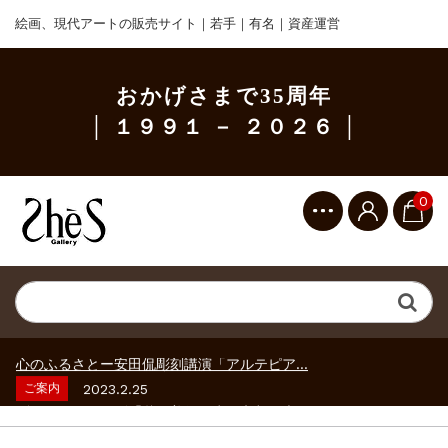
絵画、現代アートの販売サイト｜若手｜有名｜資産運営
おかげさまで35周年
│ １９９１ － ２０２６ │
0
ご案内
2023.2.25
ギャラリーシーズ「秋の美術散歩 京都・大...
ご案内
2026.2.17
砂澤ビッキ展 －砂澤ビッキの生きた時代－...
ご案内
2023.4.25
心のふるさとー安田侃彫刻講演「アルテピア...
ご案内
2023.2.25
ギャラリーシーズ「秋の美術散歩 京都・大...
ご案内
2026.2.17
砂澤ビッキ展 －砂澤ビッキの生きた時代－...