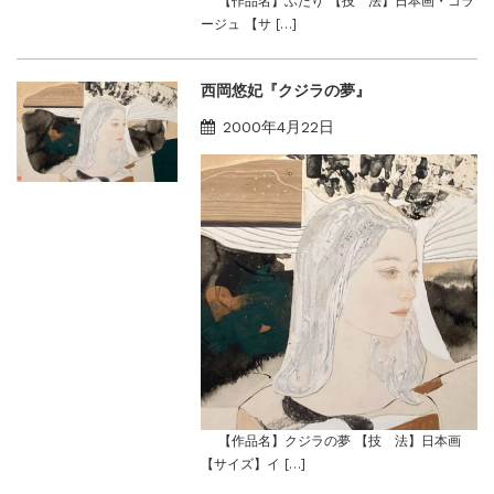
【作品名】ふたり 【技 法】日本画・コラ
ージュ 【サ […]
西岡悠妃『クジラの夢』
2000年4月22日
【作品名】クジラの夢 【技 法】日本画
【サイズ】イ […]