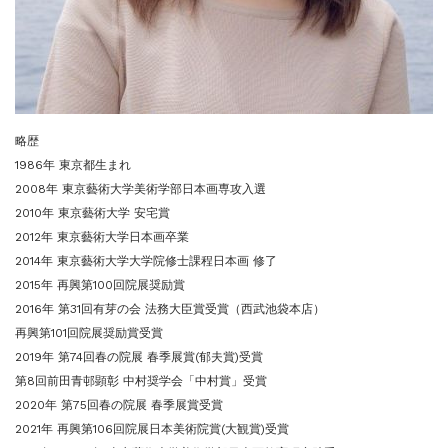
略歴
1986年 東京都生まれ
2008年 東京藝術大学美術学部日本画専攻入選
2010年 東京藝術大学 安宅賞
2012年 東京藝術大学日本画卒業
2014年 東京藝術大学大学院修士課程日本画 修了
2015年 再興第100回院展奨励賞
2016年 第31回有芽の会 法務大臣賞受賞（西武池袋本店）
再興第101回院展奨励賞受賞
2019年 第74回春の院展 春季展賞(郁夫賞)受賞
第8回前田青邨顕彰 中村奨学会「中村賞」受賞
2020年 第75回春の院展 春季展賞受賞
2021年 再興第106回院展日本美術院賞(大観賞)受賞