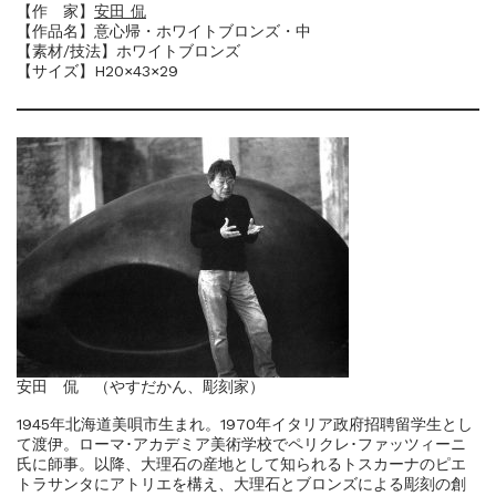
【作 家】
安田 侃
【作品名】意心帰・ホワイトブロンズ・中
【素材/技法】ホワイトブロンズ
【サイズ】H20×43×29
安田 侃 （やすだかん、彫刻家）
1945年北海道美唄市生まれ。1970年イタリア政府招聘留学生とし
て渡伊。ローマ･アカデミア美術学校でペリクレ･ファッツィーニ
氏に師事。以降、大理石の産地として知られるトスカーナのピエ
トラサンタにアトリエを構え、大理石とブロンズによる彫刻の創