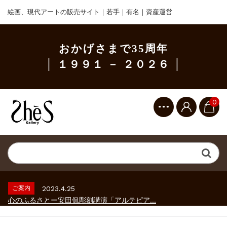
絵画、現代アートの販売サイト｜若手｜有名｜資産運営
おかげさまで35周年
│ １９９１ － ２０２６ │
0
ご案内
2023.2.25
ギャラリーシーズ「秋の美術散歩 京都・大...
ご案内
2026.2.17
砂澤ビッキ展 －砂澤ビッキの生きた時代－...
ご案内
2023.4.25
心のふるさとー安田侃彫刻講演「アルテピア...
ご案内
2023.2.25
ギャラリーシーズ「秋の美術散歩 京都・大...
ご案内
2026.2.17
砂澤ビッキ展 －砂澤ビッキの生きた時代－...