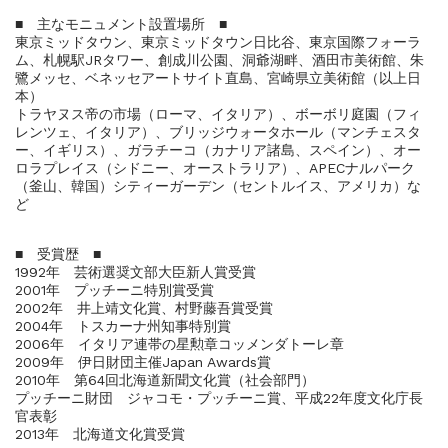
■ 主なモニュメント設置場所 ■
東京ミッドタウン、東京ミッドタウン日比谷、東京国際フォーラ
ム、札幌駅JRタワー、創成川公園、洞爺湖畔、酒田市美術館、朱
鷺メッセ、ベネッセアートサイト直島、宮崎県立美術館（以上日
本）
トラヤヌス帝の市場（ローマ、イタリア）、ボーボリ庭園（フィ
レンツェ、イタリア）、ブリッジウォータホール（マンチェスタ
ー、イギリス）、ガラチーコ（カナリア諸島、スペイン）、オー
ロラプレイス（シドニー、オーストラリア）、APECナルパーク
（釜山、韓国）シティーガーデン（セントルイス、アメリカ）な
ど
■ 受賞歴 ■
1992年 芸術選奨文部大臣新人賞受賞
2001年 プッチーニ特別賞受賞
2002年 井上靖文化賞、村野藤吾賞受賞
2004年 トスカーナ州知事特別賞
2006年 イタリア連帯の星勲章コッメンダトーレ章
2009年 伊日財団主催Japan Awards賞
2010年 第64回北海道新聞文化賞（社会部門）
プッチーニ財団 ジャコモ・プッチーニ賞、平成22年度文化庁長
官表彰
2013年 北海道文化賞受賞