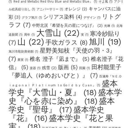
(1)
Red and Metallic Red thru Blue and Metallic Blue』
(1)
そよ風
(1)
アクリ
キャンパスに油
オレンジ
(2)
ル絵具絞り出し
(1)
アニバーサリー
(1)
リトグ
シリアス染料
(4)
彩
(3)
グラフ旭川
(1)
デザイン
(1)
ラフ
(7)
中野北溟『希望を天の星につなげ』
(2)
光琳
(1)
北海
大雪山
(22)
寒冷紗貼り
道新聞
(1)
周年
(1)
実
(1)
山
(22)
旭川
(19)
手吹ガラス
(8)
(7)
星野美知枝『天使の羽・3』
旭川市彫刻美術館
(1)
(7)
椎名 澄子『凪まで』
(5)
椎名澄子『花
果実
(1)
田村能里子
信』
(5)
版画
(5)
残雪
(2)
楽器
(1)
田園
(1)
『夢追人（ゆめおいびと）』
(7)
百瀬寿『ＮＥ.Ｄ
盛本
ｉａｇｏｎａｌ Ｐｌａｔｉｎum ｔo Goｌｄ ｂｙ Cｙaｎ』
(1)
学史『大雪山・夏』
(18)
盛本学
史『心を赤に染め』
(18)
盛本
学史『聖母』
(17)
盛本学史
盛本学史『花と果
『花』
(16)
実』
(18)