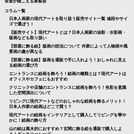
音楽が聴こえる展覧会
コラム一覧
日本人画家の現代アートを取り扱う販売サイト一覧 値段やサイ
ズで選ぼう！
【販売サイト】現代アートとは？日本人画家の油彩・水彩画・
版画なども取り扱い
【部屋に飾る絵】版画の技法について 作家によって人物画や風
景画の趣が異なる
【部屋に飾る絵】版画を通販で手に入れよう！おしゃれに見え
る絵画の選び方
エントランスに絵画を飾ろう！絵画の種類とは？現代アートは
オフィスやカフェにもおすすめ
クリニックや店舗のエントランスに絵画を飾ろう！色彩を意識
した空間演出について
リビングに現代アートなどのおしゃれな絵画を飾るメリット！
日本人作家の絵画はどこで買う？
現代アートの絵画をインテリアとして購入してリビングを華や
かに！絵画の飾り方
山の絵は風水的におすすめ？玄関に飾る絵を通販で購入しよ
う！ギャラリーシーズ