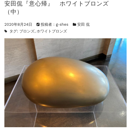
安田侃『意心帰』 ホワイトブロンズ
ご案内
2023.4.25
（中）
心のふるさとー安田侃彫刻講演「アルテピア...
ご案内
2023.2.25
2020年8月24日
投稿者：g-shes
安田 侃
ギャラリーシーズ「秋の美術散歩 京都・大...
タグ:
ブロンズ
,
ホワイトブロンズ