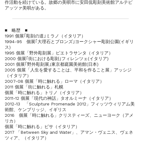
作活動を続けている。故郷の美唄市に安田侃彫刻美術館アルテピ
アッツァ美唄がある。
■ 略歴 ■
1991 個展｢彫刻の道｣ミラノ（イタリア）
1994-95 個展｢大理石とブロンズ｣ヨークシャー彫刻公園(イギリ
ス)
1995 個展「野外彫刻展」ピエトラサンタ（イタリア）
2000 個展｢街における彫刻｣フィレンツェ(イタリア)
2001 個展｢野外彫刻展｣東京都庭園美術館(日本)
2005 個展「人生を愛することは、平和を作ること展」アッシジ
（イタリア）
2007-08 個展「時に触れる」ローマ（イタリア）
2011 個展「街に触れる」札幌
個展「時に触れる」トリノ（イタリア）
2011-12 個展「現代の神話」タオルミーナ（イタリア）
2012-13 「Sculpture Promenade 2012」フィッツウィリアム美
術館、ケンブリッジ、イギリス
2016 個展「時に触れる」クリスティーズ、ニューヨーク（アメ
リカ）
個展「時に触れる」ピサ（イタリア）
2017 「Between Sky and Water」、アマン・ヴェニス、ヴェネ
ツィア、（イタリア）