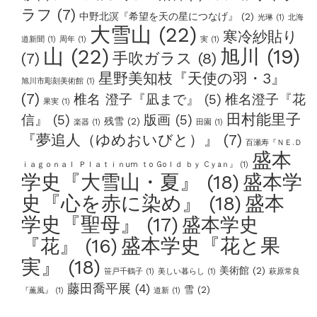
ラフ
(7)
中野北溟『希望を天の星につなげ』
(2)
光琳
(1)
北海
大雪山
(22)
寒冷紗貼り
道新聞
(1)
周年
(1)
実
(1)
山
(22)
旭川
(19)
手吹ガラス
(8)
(7)
星野美知枝『天使の羽・3』
旭川市彫刻美術館
(1)
(7)
椎名 澄子『凪まで』
(5)
椎名澄子『花
果実
(1)
田村能里子
信』
(5)
版画
(5)
残雪
(2)
楽器
(1)
田園
(1)
『夢追人（ゆめおいびと）』
(7)
百瀬寿『ＮＥ.Ｄ
盛本
ｉａｇｏｎａｌ Ｐｌａｔｉｎum ｔo Goｌｄ ｂｙ Cｙaｎ』
(1)
学史『大雪山・夏』
(18)
盛本学
史『心を赤に染め』
(18)
盛本
学史『聖母』
(17)
盛本学史
盛本学史『花と果
『花』
(16)
実』
(18)
美術館
(2)
笹戸千鶴子
(1)
美しい暮らし
(1)
萩原常良
藤田喬平展
(4)
雪
(2)
『薫風』
(1)
道新
(1)