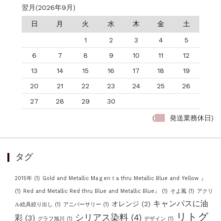
翌月(2026年9月)
日
月
火
水
木
金
土
1
2
3
4
5
6
7
8
9
10
11
12
13
14
15
16
17
18
19
20
21
22
23
24
25
26
27
28
29
30
(
発送業務休日)
タグ
2015年
(1)
Gold and Metallic Maｇenｔa thru Metallic Blue and Yellow 』
(1)
Red and Metallic Red thru Blue and Metallic Blue』
(1)
そよ風
(1)
アクリ
キャンパスに油
オレンジ
(2)
ル絵具絞り出し
(1)
アニバーサリー
(1)
リトグ
シリアス染料
(4)
彩
(3)
グラフ旭川
(1)
デザイン
(1)