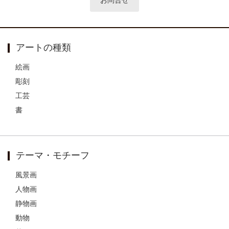
アートの種類
絵画
彫刻
工芸
書
テーマ・モチーフ
風景画
人物画
静物画
動物