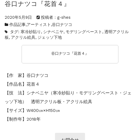
谷口ナツコ『花首４』
ご案内
2026.2.17
砂澤ビッキ展 －砂澤ビッキの生きた時代－...
2020年5月9日
投稿者：g-shes
ご案内
2023.4.25
作品記事
,
アーティスト
,
谷口ナツコ
心のふるさとー安田侃彫刻講演「アルテピア...
タグ:
寒冷紗貼り
,
シナベニヤ
,
モデリングペースト
,
透明アクリル
ご案内
2023.2.25
板
,
アクリル絵具
,
ジェッソ下地
ギャラリーシーズ「秋の美術散歩 京都・大...
谷口ナツコ『花首４』
【作 家】谷口ナツコ
【作品名】花首４
【技 法】シナベニヤ（寒冷紗貼り・モデリングペースト・ジェ
ッソ下地） 透明アクリル板・アクリル絵具
【サイズ】W400㎝×H150㎝
【制作年】2018年