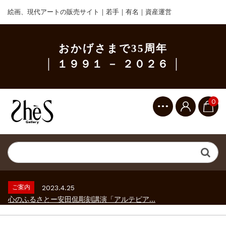
絵画、現代アートの販売サイト｜若手｜有名｜資産運営
おかげさまで35周年
│ １９９１ － ２０２６ │
0
ご案内
2023.2.25
ギャラリーシーズ「秋の美術散歩 京都・大...
ご案内
2026.2.17
砂澤ビッキ展 －砂澤ビッキの生きた時代－...
ご案内
2023.4.25
心のふるさとー安田侃彫刻講演「アルテピア...
ご案内
2023.2.25
ギャラリーシーズ「秋の美術散歩 京都・大...