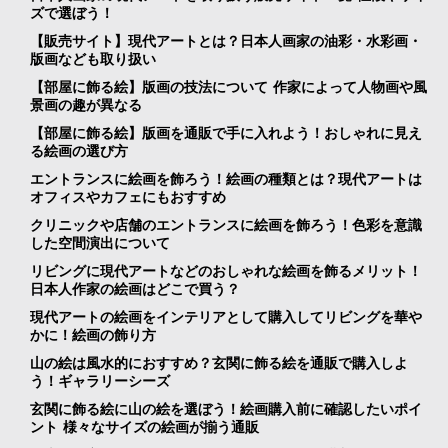
ズで選ぼう！
【販売サイト】現代アートとは？日本人画家の油彩・水彩画・
版画なども取り扱い
【部屋に飾る絵】版画の技法について 作家によって人物画や風
景画の趣が異なる
【部屋に飾る絵】版画を通販で手に入れよう！おしゃれに見え
る絵画の選び方
エントランスに絵画を飾ろう！絵画の種類とは？現代アートは
オフィスやカフェにもおすすめ
クリニックや店舗のエントランスに絵画を飾ろう！色彩を意識
した空間演出について
リビングに現代アートなどのおしゃれな絵画を飾るメリット！
日本人作家の絵画はどこで買う？
現代アートの絵画をインテリアとして購入してリビングを華や
かに！絵画の飾り方
山の絵は風水的におすすめ？玄関に飾る絵を通販で購入しよ
う！ギャラリーシーズ
玄関に飾る絵に山の絵を選ぼう！絵画購入前に確認したいポイ
ント 様々なサイズの絵画が揃う通販