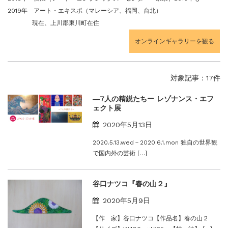
2019年 アート・エキスポ（マレーシア、福岡、台北）
現在、上川郡東川町在住
オンラインギャラリーを観る
対象記事：17件
―7人の精鋭たちー レゾナンス・エフ
ェクト展
2020年5月13日
2020.5.13.wed－2020.6.1.mon 独自の世界観
で国内外の芸術 […]
谷口ナツコ『春の山２』
2020年5月9日
【作 家】谷口ナツコ【作品名】春の山２