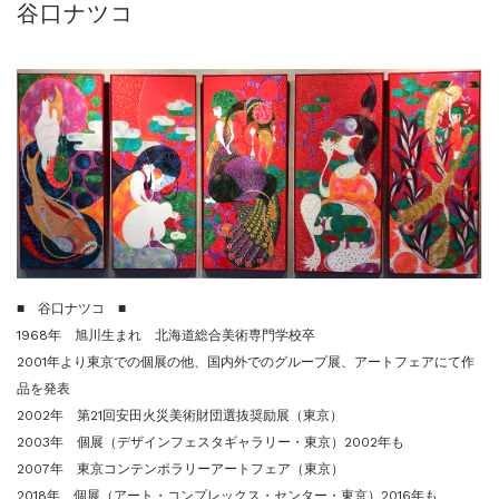
谷口ナツコ
ご案内
2023.4.25
心のふるさとー安田侃彫刻講演「アルテピア...
ご案内
2023.2.25
ギャラリーシーズ「秋の美術散歩 京都・大...
■ 谷口ナツコ ■
1968年 旭川生まれ 北海道総合美術専門学校卒
2001年より東京での個展の他、国内外でのグループ展、アートフェアにて作
品を発表
2002年 第21回安田火災美術財団選抜奨励展（東京）
2003年 個展（デザインフェスタギャラリー・東京）2002年も
2007年 東京コンテンポラリーアートフェア（東京）
2018年 個展（アート・コンプレックス・センター・東京）2016年も