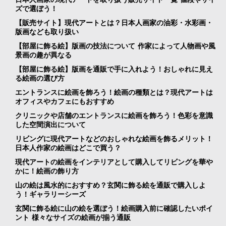
ズで選ぼう！
【販売サイト】現代アートとは？日本人画家の油彩・水彩画・
版画なども取り扱い
【部屋に飾る絵】版画の技法について 作家によって人物画や風
景画の趣が異なる
【部屋に飾る絵】版画を通販で手に入れよう！おしゃれに見え
る絵画の選び方
エントランスに絵画を飾ろう！絵画の種類とは？現代アートは
オフィスやカフェにもおすすめ
クリニックや店舗のエントランスに絵画を飾ろう！色彩を意識
した空間演出について
リビングに現代アートなどのおしゃれな絵画を飾るメリット！
日本人作家の絵画はどこで買う？
現代アートの絵画をインテリアとして購入してリビングを華や
かに！絵画の飾り方
山の絵は風水的におすすめ？玄関に飾る絵を通販で購入しよ
う！ギャラリーシーズ
玄関に飾る絵に山の絵を選ぼう！絵画購入前に確認したいポイ
ント 様々なサイズの絵画が揃う通販