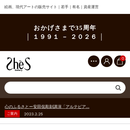
絵画、現代アートの販売サイト｜若手｜有名｜資産運営
おかげさまで35周年
│ １９９１ － ２０２６ │
0
ご案内
2023.2.25
ギャラリーシーズ「秋の美術散歩 京都・大...
ご案内
2026.2.17
砂澤ビッキ展 －砂澤ビッキの生きた時代－...
ご案内
2023.4.25
心のふるさとー安田侃彫刻講演「アルテピア...
ご案内
2023.2.25
ギャラリーシーズ「秋の美術散歩 京都・大...
ご案内
2026.2.17
砂澤ビッキ展 －砂澤ビッキの生きた時代－...