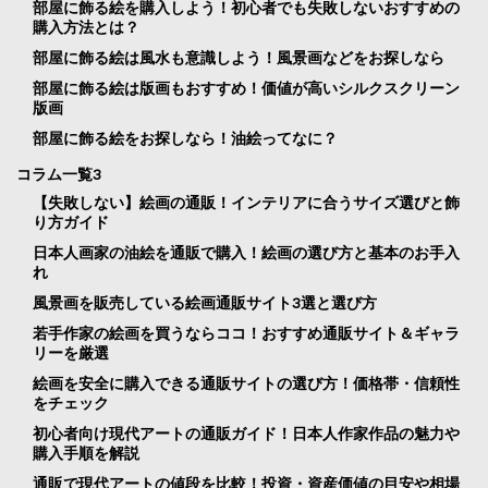
部屋に飾る絵を購入しよう！初心者でも失敗しないおすすめの
購入方法とは？
部屋に飾る絵は風水も意識しよう！風景画などをお探しなら
部屋に飾る絵は版画もおすすめ！価値が高いシルクスクリーン
版画
部屋に飾る絵をお探しなら！油絵ってなに？
コラム一覧3
【失敗しない】絵画の通販！インテリアに合うサイズ選びと飾
り方ガイド
日本人画家の油絵を通販で購入！絵画の選び方と基本のお手入
れ
風景画を販売している絵画通販サイト3選と選び方
若手作家の絵画を買うならココ！おすすめ通販サイト＆ギャラ
リーを厳選
絵画を安全に購入できる通販サイトの選び方！価格帯・信頼性
をチェック
初心者向け現代アートの通販ガイド！日本人作家作品の魅力や
購入手順を解説
通販で現代アートの値段を比較！投資・資産価値の目安や相場