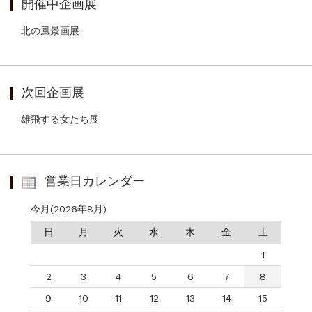
開催中企画展
北の風景画展
次回企画展
雄飛する女たち展
営業日カレンダー
今月(2026年8月)
日
月
火
水
木
金
土
1
2
3
4
5
6
7
8
9
10
11
12
13
14
15