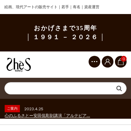
絵画、現代アートの販売サイト｜若手｜有名｜資産運営
おかげさまで35周年
│ １９９１ － ２０２６ │
0
ご案内
2023.2.25
ギャラリーシーズ「秋の美術散歩 京都・大...
ご案内
2026.2.17
砂澤ビッキ展 －砂澤ビッキの生きた時代－...
ご案内
2023.4.25
心のふるさとー安田侃彫刻講演「アルテピア...
ご案内
2023.2.25
ギャラリーシーズ「秋の美術散歩 京都・大...