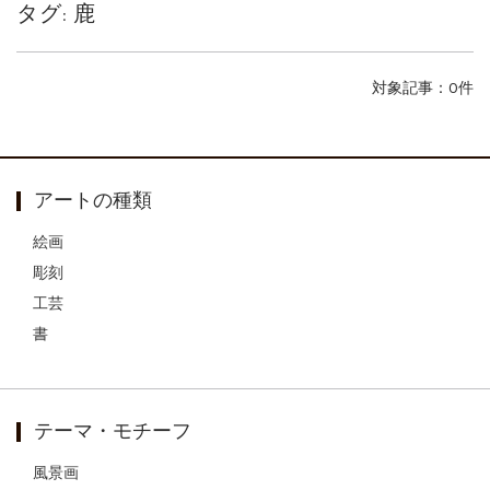
タグ:
鹿
ご案内
2026.2.17
砂澤ビッキ展 －砂澤ビッキの生きた時代－...
ご案内
2023.4.25
対象記事：0件
心のふるさとー安田侃彫刻講演「アルテピア...
ご案内
2023.2.25
ギャラリーシーズ「秋の美術散歩 京都・大...
アートの種類
絵画
彫刻
工芸
書
テーマ・モチーフ
風景画