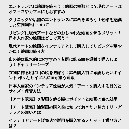
エントランスに絵画を飾ろう！絵画の種類とは？現代アートは
オフィスやカフェにもおすすめ
クリニックや店舗のエントランスに絵画を飾ろう！色彩を意識
した空間演出について
リビングに現代アートなどのおしゃれな絵画を飾るメリット！
日本人作家の絵画はどこで買う？
現代アートの絵画をインテリアとして購入してリビングを華や
かに！絵画の飾り方
山の絵は風水的におすすめ？玄関に飾る絵を通販で購入しよ
う！ギャラリーシーズ
玄関に飾る絵に山の絵を選ぼう！絵画購入前に確認したいポイ
ント 様々なサイズの絵画が揃う通販
日本人画家のインテリア絵画が人気！アートを購入する目的と
サイズ・保管方法
【アート販売】水彩画を飾る際のポイントと絵画の色の効果
【アート販売】油彩画の購入前に知っておきたい魅力！リトグ
ラフとの違いとは
インテリアアート販売店で版画を購入するメリット！選び方と
は？