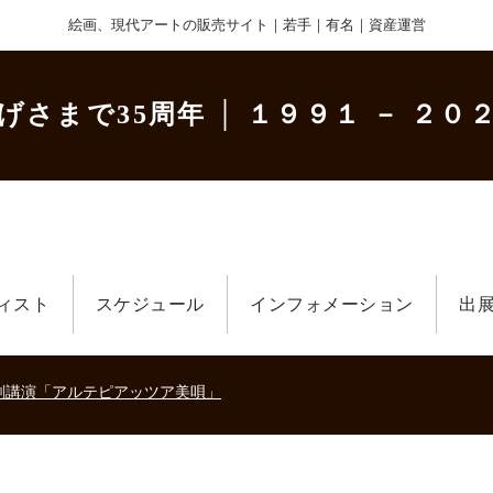
絵画、現代アートの販売サイト｜若手｜有名｜資産運営
げさまで35周年
│ １９９１ － ２０２
ィスト
スケジュール
インフォメーション
出
美術散歩 京都・大阪 ～二都物語～」
キの生きた時代－
刻講演「アルテピアッツア美唄」
美術散歩 京都・大阪 ～二都物語～」
キの生きた時代－
刻講演「アルテピアッツア美唄」
美術散歩 京都・大阪 ～二都物語～」