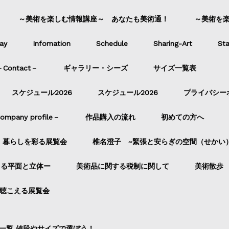
～美術を楽しむ情報講座～ あなたも美術通！
～美術を
ay
Infomation
Schedule
Sharing-Art
Sta
ontact－
ギャラリー・シーズ
サイズ一覧表
スケジュール2026
スケジュール2026
プライバシー
pany profile－
作品購入の流れ
初めての方へ
暮らしを彩る展覧会
椎名澄子 ~緊張と安らぎの空間（せかい
よる平面と立体ー
美術品に関する税制に関して
美術散歩
聴こえる展覧会
一覧 値段やサイズで選ぼう！