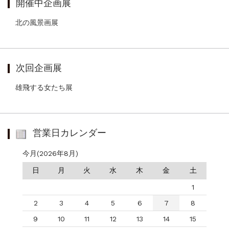
開催中企画展
北の風景画展
次回企画展
雄飛する女たち展
営業日カレンダー
今月(2026年8月)
日
月
火
水
木
金
土
1
2
3
4
5
6
7
8
9
10
11
12
13
14
15