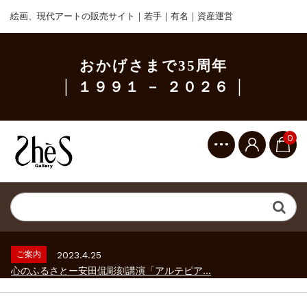
絵画、現代アートの販売サイト｜若手｜有名｜資産運営
おかげさまで35周年
│ １９９１ － ２０２６ │
0
ご案内
2023.2.25
ギャラリーシーズ「秋の美術散歩 京都・大...
ご案内
2026.2.17
砂澤ビッキ展 －砂澤ビッキの生きた時代－...
ご案内
2023.4.25
心のふるさとー安田侃彫刻講演「アルテピア...
ご案内
2023.2.25
ギャラリーシーズ「秋の美術散歩 京都・大...