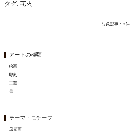
タグ:
花火
ご案内
2026.2.17
砂澤ビッキ展 －砂澤ビッキの生きた時代－...
ご案内
2023.4.25
対象記事：0件
心のふるさとー安田侃彫刻講演「アルテピア...
ご案内
2023.2.25
ギャラリーシーズ「秋の美術散歩 京都・大...
アートの種類
絵画
彫刻
工芸
書
テーマ・モチーフ
風景画