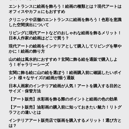
エントランスに絵画を飾ろう！絵画の種類とは？現代アートは
オフィスやカフェにもおすすめ
クリニックや店舗のエントランスに絵画を飾ろう！色彩を意識
した空間演出について
リビングに現代アートなどのおしゃれな絵画を飾るメリット！
日本人作家の絵画はどこで買う？
現代アートの絵画をインテリアとして購入してリビングを華や
かに！絵画の飾り方
山の絵は風水的におすすめ？玄関に飾る絵を通販で購入しよ
う！ギャラリーシーズ
玄関に飾る絵に山の絵を選ぼう！絵画購入前に確認したいポイ
ント 様々なサイズの絵画が揃う通販
日本人画家のインテリア絵画が人気！アートを購入する目的と
サイズ・保管方法
【アート販売】水彩画を飾る際のポイントと絵画の色の効果
【アート販売】油彩画の購入前に知っておきたい魅力！リトグ
ラフとの違いとは
インテリアアート販売店で版画を購入するメリット！選び方と
は？