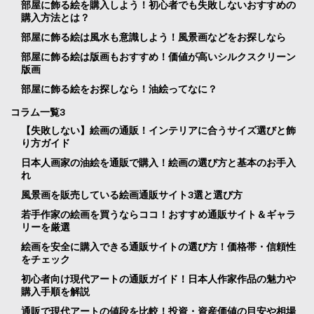
部屋に飾る絵を購入しよう！初心者でも失敗しないおすすめの
購入方法とは？
部屋に飾る絵は風水も意識しよう！風景画などをお探しなら
部屋に飾る絵は版画もおすすめ！価値が高いシルクスクリーン
版画
部屋に飾る絵をお探しなら！油絵ってなに？
コラム一覧3
【失敗しない】絵画の通販！インテリアに合うサイズ選びと飾
り方ガイド
日本人画家の油絵を通販で購入！絵画の選び方と基本のお手入
れ
風景画を販売している絵画通販サイト3選と選び方
若手作家の絵画を買うならココ！おすすめ通販サイト＆ギャラ
リーを厳選
絵画を安全に購入できる通販サイトの選び方！価格帯・信頼性
をチェック
初心者向け現代アートの通販ガイド！日本人作家作品の魅力や
購入手順を解説
通販で現代アートの値段を比較！投資・資産価値の目安や相場