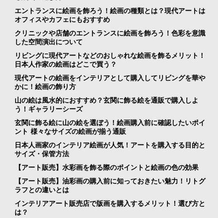
エントランスに絵画を飾ろう！絵画の種類とは？現代アートは
オフィスやカフェにもおすすめ
クリニックや店舗のエントランスに絵画を飾ろう！色彩を意識
した空間演出について
リビングに現代アートなどのおしゃれな絵画を飾るメリット！
日本人作家の絵画はどこで買う？
現代アートの絵画をインテリアとして購入してリビングを華や
かに！絵画の飾り方
山の絵は風水的におすすめ？玄関に飾る絵を通販で購入しよ
う！ギャラリーシーズ
玄関に飾る絵に山の絵を選ぼう！絵画購入前に確認したいポイ
ント 様々なサイズの絵画が揃う通販
日本人画家のインテリア絵画が人気！アートを購入する目的と
サイズ・保管方法
【アート販売】水彩画を飾る際のポイントと絵画の色の効果
【アート販売】油彩画の購入前に知っておきたい魅力！リトグ
ラフとの違いとは
インテリアアート販売店で版画を購入するメリット！選び方と
は？