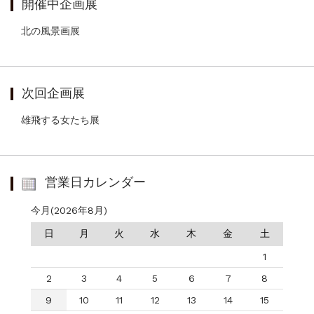
開催中企画展
北の風景画展
次回企画展
雄飛する女たち展
営業日カレンダー
今月(2026年8月)
日
月
火
水
木
金
土
1
2
3
4
5
6
7
8
9
10
11
12
13
14
15