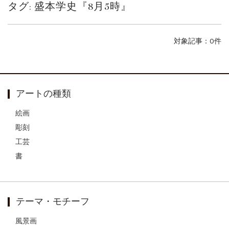
タグ:
盛本学史『8月5時』
ご案内
2026.2.17
砂澤ビッキ展 －砂澤ビッキの生きた時代－...
ご案内
2023.4.25
対象記事：0件
心のふるさとー安田侃彫刻講演「アルテピア...
ご案内
2023.2.25
ギャラリーシーズ「秋の美術散歩 京都・大...
アートの種類
絵画
彫刻
工芸
書
テーマ・モチーフ
風景画