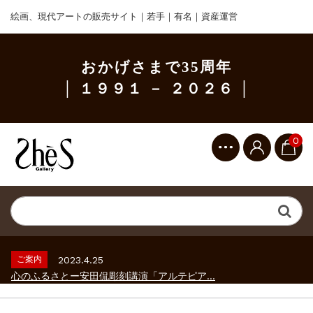
絵画、現代アートの販売サイト｜若手｜有名｜資産運営
おかげさまで35周年
│ １９９１ － ２０２６ │
0
ご案内
2023.2.25
ギャラリーシーズ「秋の美術散歩 京都・大...
ご案内
2026.2.17
砂澤ビッキ展 －砂澤ビッキの生きた時代－...
ご案内
2023.4.25
心のふるさとー安田侃彫刻講演「アルテピア...
ご案内
2023.2.25
ギャラリーシーズ「秋の美術散歩 京都・大...