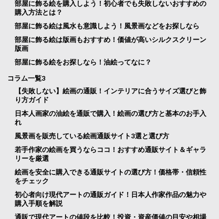
部屋に飾る絵を購入しよう！初心者でも失敗しないおすすめの
購入方法とは？
部屋に飾る絵は風水も意識しよう！風景画などをお探しなら
部屋に飾る絵は版画もおすすめ！価値が高いシルクスクリーン
版画
部屋に飾る絵をお探しなら！油絵ってなに？
コラム一覧3
【失敗しない】絵画の通販！インテリアに合うサイズ選びと飾
り方ガイド
日本人画家の油絵を通販で購入！絵画の選び方と基本のお手入
れ
風景画を販売している絵画通販サイト3選と選び方
若手作家の絵画を買うならココ！おすすめ通販サイト＆ギャラ
リーを厳選
絵画を安全に購入できる通販サイトの選び方！価格帯・信頼性
をチェック
初心者向け現代アートの通販ガイド！日本人作家作品の魅力や
購入手順を解説
通販で現代アートの値段を比較！投資・資産価値の目安や相場