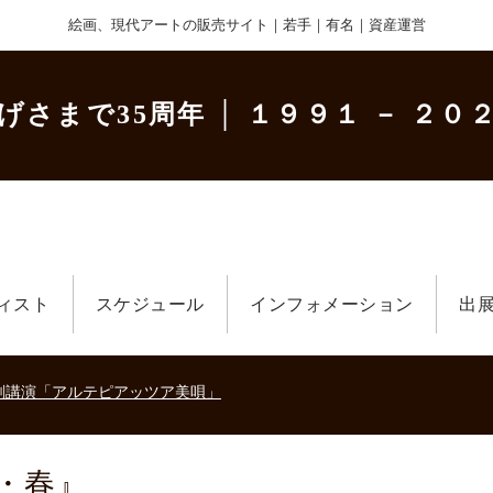
絵画、現代アートの販売サイト｜若手｜有名｜資産運営
げさまで35周年
│ １９９１ － ２０２
美術散歩 京都・大阪 ～二都物語～」
ィスト
スケジュール
インフォメーション
出
キの生きた時代－
刻講演「アルテピアッツア美唄」
美術散歩 京都・大阪 ～二都物語～」
キの生きた時代－
刻講演「アルテピアッツア美唄」
・春』
美術散歩 京都・大阪 ～二都物語～」