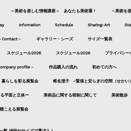
～美術を楽しむ情報講座～ あなたも美術通！
～美術を
ay
Infomation
Schedule
Sharing-Art
Sta
ontact－
ギャラリー・シーズ
サイズ一覧表
スケジュール2026
スケジュール2026
プライバシー
pany profile－
作品購入の流れ
初めての方へ
暮らしを彩る展覧会
椎名澄子 ~緊張と安らぎの空間（せかい
よる平面と立体ー
美術品に関する税制に関して
美術散歩
聴こえる展覧会
一覧 値段やサイズで選ぼう！