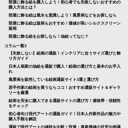
部屋に飾る絵を購入しよう！初心者でも失敗しないおすすめの
購入方法とは？
部屋に飾る絵は風水も意識しよう！風景画などをお探しなら
部屋に飾る絵は版画もおすすめ！価値が高いシルクスクリーン
版画
部屋に飾る絵をお探しなら！油絵ってなに？
コラム一覧3
【失敗しない】絵画の通販！インテリアに合うサイズ選びと飾
り方ガイド
日本人画家の油絵を通販で購入！絵画の選び方と基本のお手入
れ
風景画を販売している絵画通販サイト3選と選び方
若手作家の絵画を買うならココ！おすすめ通販サイト＆ギャラ
リーを厳選
絵画を安全に購入できる通販サイトの選び方！価格帯・信頼性
をチェック
初心者向け現代アートの通販ガイド！日本人作家作品の魅力や
購入手順を解説
通販で現代アートの値段を比較！投資・資産価値の目安や相場