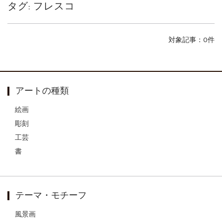
タグ:
フレスコ
ご案内
2026.2.17
砂澤ビッキ展 －砂澤ビッキの生きた時代－...
ご案内
2023.4.25
対象記事：0件
心のふるさとー安田侃彫刻講演「アルテピア...
ご案内
2023.2.25
ギャラリーシーズ「秋の美術散歩 京都・大...
アートの種類
絵画
彫刻
工芸
書
テーマ・モチーフ
風景画