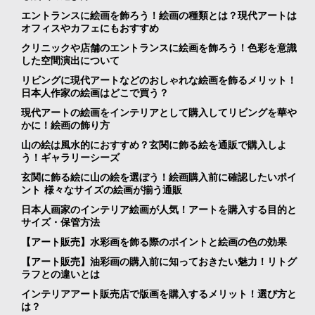
エントランスに絵画を飾ろう！絵画の種類とは？現代アートは
オフィスやカフェにもおすすめ
クリニックや店舗のエントランスに絵画を飾ろう！色彩を意識
した空間演出について
リビングに現代アートなどのおしゃれな絵画を飾るメリット！
日本人作家の絵画はどこで買う？
現代アートの絵画をインテリアとして購入してリビングを華や
かに！絵画の飾り方
山の絵は風水的におすすめ？玄関に飾る絵を通販で購入しよ
う！ギャラリーシーズ
玄関に飾る絵に山の絵を選ぼう！絵画購入前に確認したいポイ
ント 様々なサイズの絵画が揃う通販
日本人画家のインテリア絵画が人気！アートを購入する目的と
サイズ・保管方法
【アート販売】水彩画を飾る際のポイントと絵画の色の効果
【アート販売】油彩画の購入前に知っておきたい魅力！リトグ
ラフとの違いとは
インテリアアート販売店で版画を購入するメリット！選び方と
は？