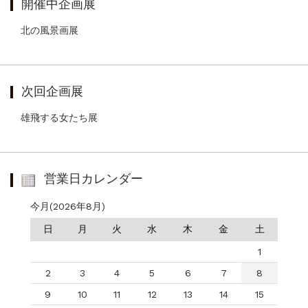
開催中企画展
北の風景画展
次回企画展
雄飛する女たち展
営業日カレンダー
今月(2026年8月)
日
月
火
水
木
金
土
1
2
3
4
5
6
7
8
9
10
11
12
13
14
15