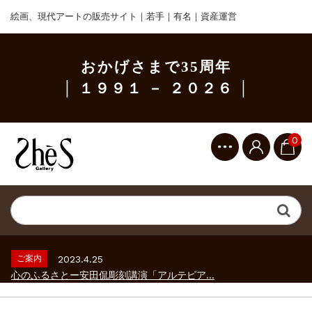
絵画、現代アートの販売サイト｜若手｜有名｜資産運営
おかげさまで35周年
│ １９９１ － ２０２６ │
0
ご案内
2023.2.25
ギャラリーシーズ「秋の美術散歩 京都・大...
ご案内
2026.2.17
砂澤ビッキ展 －砂澤ビッキの生きた時代－...
ご案内
2023.4.25
心のふるさとー安田侃彫刻講演「アルテピア...
ご案内
2023.2.25
ギャラリーシーズ「秋の美術散歩 京都・大...