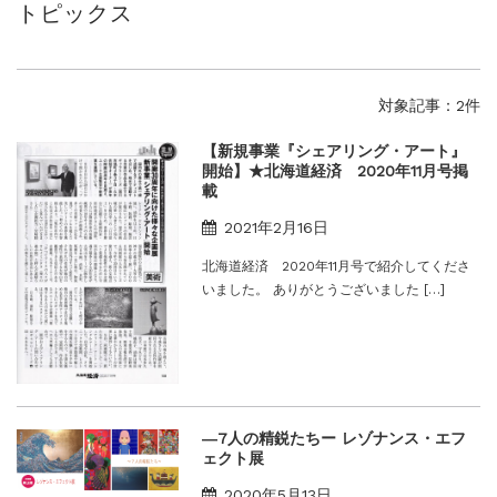
トピックス
ご案内
2026.2.17
砂澤ビッキ展 －砂澤ビッキの生きた時代－...
ご案内
2023.4.25
心のふるさとー安田侃彫刻講演「アルテピア...
対象記事：2件
ご案内
2023.2.25
【新規事業『シェアリング・アート』
ギャラリーシーズ「秋の美術散歩 京都・大...
開始】★北海道経済 2020年11月号掲
載
2021年2月16日
北海道経済 2020年11月号で紹介してくださ
いました。 ありがとうございました […]
―7人の精鋭たちー レゾナンス・エフ
ェクト展
2020年5月13日