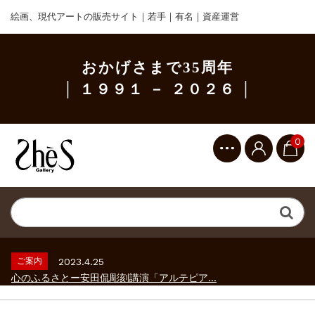
絵画、現代アートの販売サイト｜若手｜有名｜資産運営
おかげさまで35周年
│ １９９１ － ２０２６ │
0
ご案内
2023.2.25
ギャラリーシーズ「秋の美術散歩 京都・大...
ご案内
2026.2.17
砂澤ビッキ展 －砂澤ビッキの生きた時代－...
ご案内
2023.4.25
心のふるさとー安田侃彫刻講演「アルテピア...
ご案内
2023.2.25
ギャラリーシーズ「秋の美術散歩 京都・大...