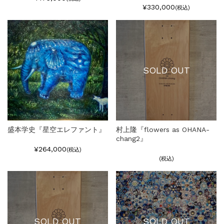
¥330,000
(税込)
SOLD OUT
盛本学史『星空エレファント』
村上隆『flowers as OHANA-
chang2』
¥264,000
(税込)
(税込)
SOLD OUT
SOLD OUT