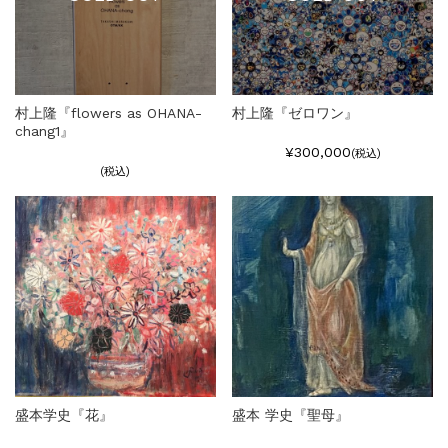
村上隆『flowers as OHANA-
村上隆『ゼロワン』
chang1』
¥300,000
(税込)
(税込)
盛本学史『花』
盛本 学史『聖母』