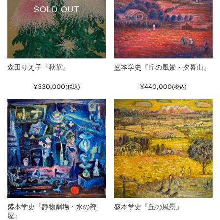
SOLD OUT
森田りえ子『秋華』
盛本学史『丘の風景・夕暮山』
¥330,000
¥440,000
(税込)
(税込)
盛本学史『静物劇場・水の部
盛本学史『丘の風景』
屋』