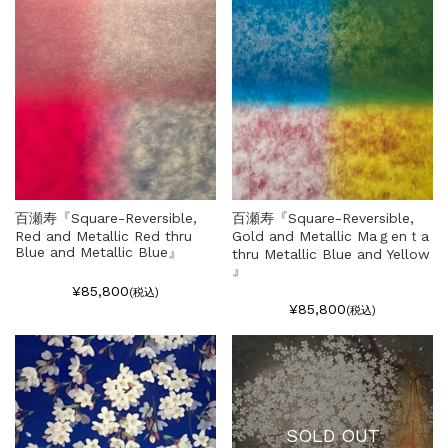
百瀬寿『Square-Reversible,
百瀬寿『Square-Reversible,
Red and Metallic Red thru
Gold and Metallic Maｇenｔa
Blue and Metallic Blue』
thru Metallic Blue and Yellow
』
¥85,800
(税込)
¥85,800
(税込)
SOLD OUT