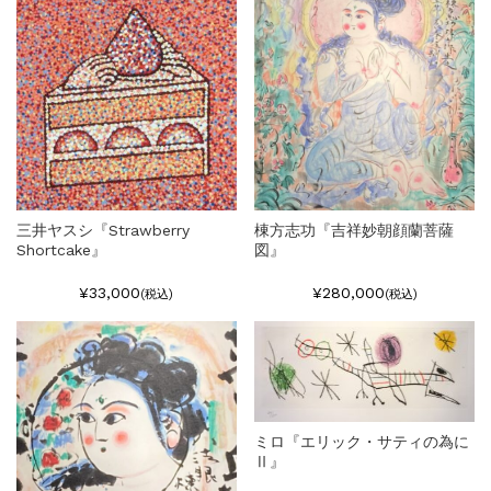
三井ヤスシ『Strawberry
棟方志功『吉祥妙朝顔蘭菩薩
Shortcake』
図』
¥33,000
¥280,000
(税込)
(税込)
ミロ『エリック・サティの為に
Ⅱ』