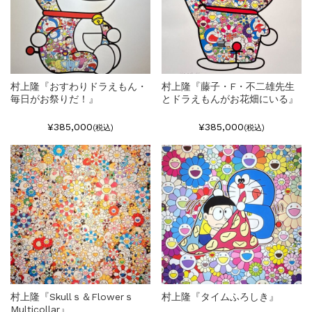
村上隆『おすわりドラえもん・
村上隆『藤子・F・不二雄先生
毎日がお祭りだ！』
とドラえもんがお花畑にいる』
¥385,000
¥385,000
(税込)
(税込)
村上隆『Skullｓ＆Flowerｓ
村上隆『タイムふろしき』
Multicollar』