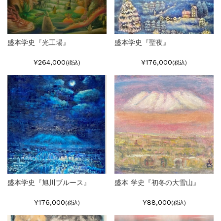
盛本学史『光工場』
盛本学史『聖夜』
¥264,000
¥176,000
(税込)
(税込)
盛本学史『旭川ブルース』
盛本 学史『初冬の大雪山』
¥176,000
¥88,000
(税込)
(税込)