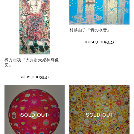
村越由子『青の水音』
¥660,000
(税込)
棟方志功『大弁財天妃神尊像
図』
¥385,000
(税込)
SOLD OUT
SOLD OUT