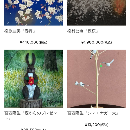
松原亜美『春宵』
松村公嗣『夜桜』
¥440,000
¥1,980,000
(税込)
(税込)
宮西隆生『森からのプレゼン
宮西隆生『シマエナガ・大』
ト』
¥13,200
(税込)
¥38,500