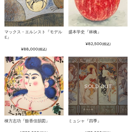
マックス・エルンスト『モデル
盛本学史『林檎』
E』
¥82,500
(税込)
¥88,000
(税込)
SOLD OUT
棟方志功『餘香佳韻図』
ミュシャ『四季』