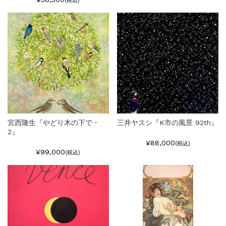
(税込)
宮西隆生『やどり木の下で・
三井ヤスシ『K市の風景 92th』
2』
¥88,000
(税込)
¥99,000
(税込)