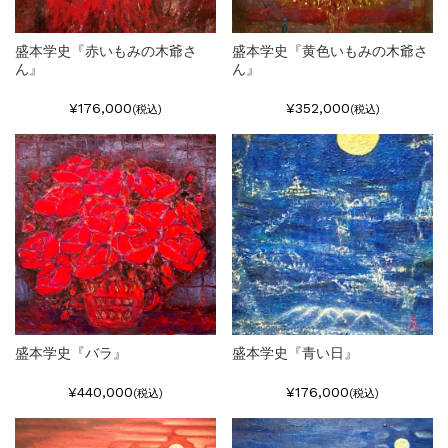
盛本学史『赤いもみの木爺さ
盛本学史『黄色いもみの木爺さ
ん』
ん』
¥176,000
¥352,000
(税込)
(税込)
盛本学史『バラ』
盛本学史『青い日』
¥440,000
¥176,000
(税込)
(税込)