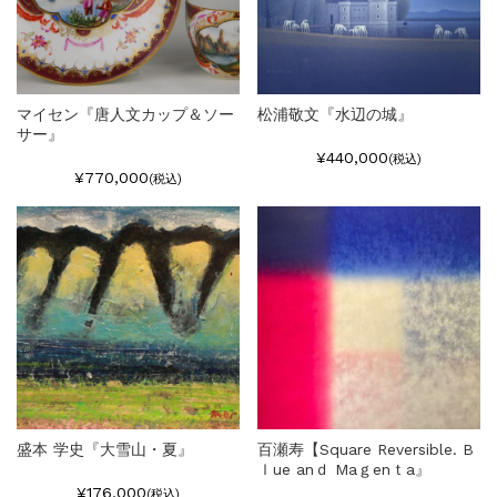
マイセン『唐人文カップ＆ソー
松浦敬文『水辺の城』
サー』
¥440,000
(税込)
¥770,000
(税込)
盛本 学史『大雪山・夏』
百瀬寿【Square Reversible. B
ｌue anｄ Maｇenｔa』
¥176,000
(税込)