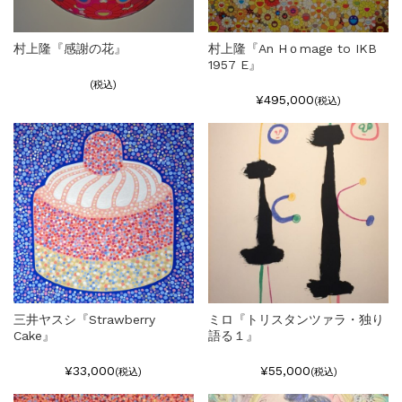
村上隆『感謝の花』
村上隆『An Hｏmage to IKB
1957 E』
(税込)
¥495,000
(税込)
三井ヤスシ『Strawberry
ミロ『トリスタンツァラ・独り
Cake』
語る１』
¥33,000
¥55,000
(税込)
(税込)