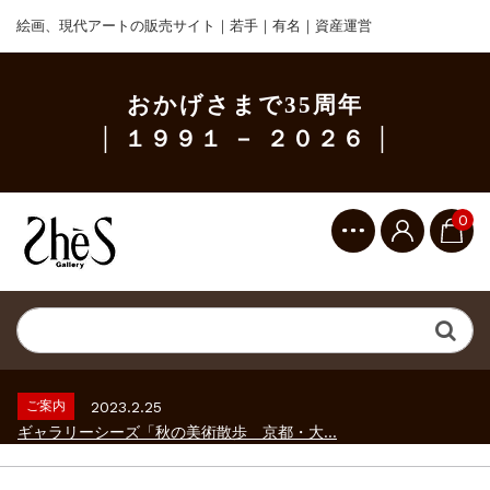
絵画、現代アートの販売サイト｜若手｜有名｜資産運営
おかげさまで35周年
│ １９９１ － ２０２６ │
0
ご案内
2023.2.25
ギャラリーシーズ「秋の美術散歩 京都・大...
ご案内
2026.2.17
砂澤ビッキ展 －砂澤ビッキの生きた時代－...
ご案内
2023.4.25
心のふるさとー安田侃彫刻講演「アルテピア...