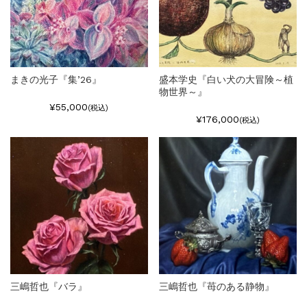
まきの光子『集’26』
盛本学史『白い犬の大冒険～植
物世界～』
¥55,000
(税込)
¥176,000
(税込)
三嶋哲也『バラ』
三嶋哲也『苺のある静物』