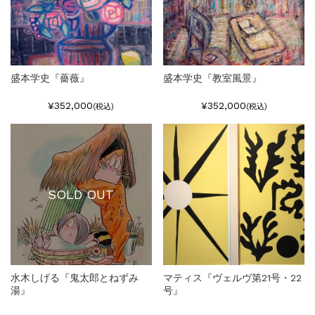
盛本学史『薔薇』
盛本学史『教室風景』
¥352,000
¥352,000
(税込)
(税込)
SOLD OUT
水木しげる『鬼太郎とねずみ
マティス『ヴェルヴ第21号・22
湯』
号』