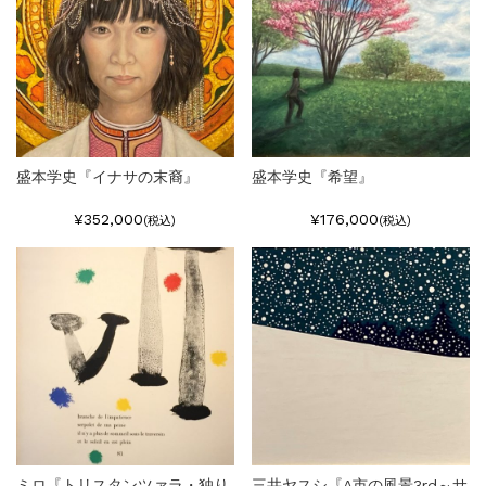
盛本学史『イナサの末裔』
盛本学史『希望』
¥352,000
¥176,000
(税込)
(税込)
ミロ『トリスタンツァラ・独り
三井ヤスシ『A市の風景3rd～サ