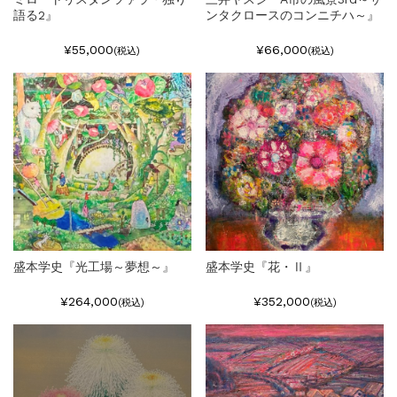
語る2』
ンタクロースのコンニチハ～』
¥55,000
¥66,000
(税込)
(税込)
盛本学史『光工場～夢想～』
盛本学史『花・Ⅱ』
¥264,000
¥352,000
(税込)
(税込)