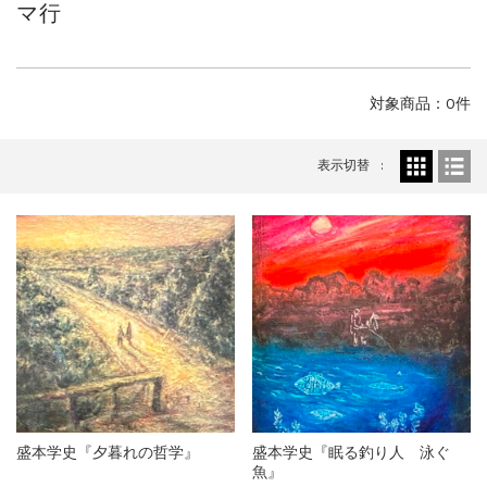
マ行
ご案内
2023.2.25
ギャラリーシーズ「秋の美術散歩 京都・大...
ご案内
2026.2.17
砂澤ビッキ展 －砂澤ビッキの生きた時代－...
対象商品：0件
ご案内
2023.4.25
心のふるさとー安田侃彫刻講演「アルテピア...
表示切替
ご案内
2023.2.25
ギャラリーシーズ「秋の美術散歩 京都・大...
盛本学史『夕暮れの哲学』
盛本学史『眠る釣り人 泳ぐ
魚』