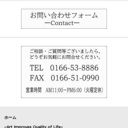
ホーム
~Art Improves Quality of Life~