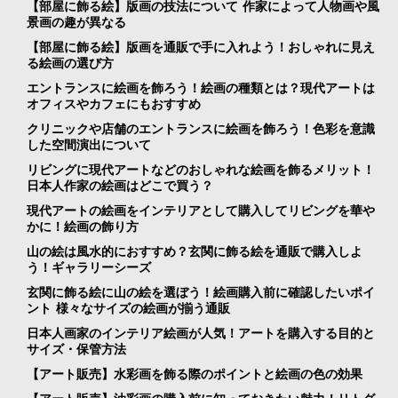
【部屋に飾る絵】版画の技法について 作家によって人物画や風
景画の趣が異なる
【部屋に飾る絵】版画を通販で手に入れよう！おしゃれに見え
る絵画の選び方
エントランスに絵画を飾ろう！絵画の種類とは？現代アートは
オフィスやカフェにもおすすめ
クリニックや店舗のエントランスに絵画を飾ろう！色彩を意識
した空間演出について
リビングに現代アートなどのおしゃれな絵画を飾るメリット！
日本人作家の絵画はどこで買う？
現代アートの絵画をインテリアとして購入してリビングを華や
かに！絵画の飾り方
山の絵は風水的におすすめ？玄関に飾る絵を通販で購入しよ
う！ギャラリーシーズ
玄関に飾る絵に山の絵を選ぼう！絵画購入前に確認したいポイ
ント 様々なサイズの絵画が揃う通販
日本人画家のインテリア絵画が人気！アートを購入する目的と
サイズ・保管方法
【アート販売】水彩画を飾る際のポイントと絵画の色の効果