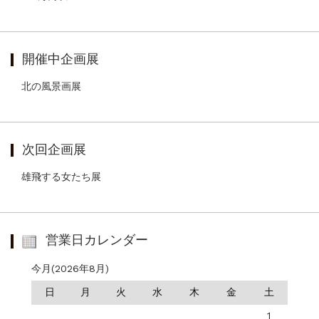
開催中企画展
北の風景画展
次回企画展
雄飛する女たち展
営業日カレンダー
今月(2026年8月)
日
月
火
水
木
金
土
1