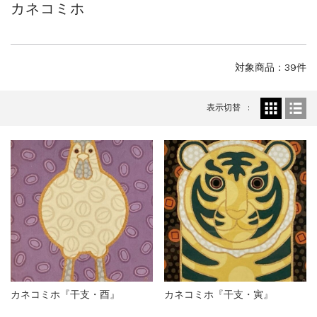
カネコミホ
ご案内
2023.4.25
心のふるさとー安田侃彫刻講演「アルテピア...
ご案内
2023.2.25
ギャラリーシーズ「秋の美術散歩 京都・大...
対象商品：39件
表示切替
カネコミホ『干支・酉』
カネコミホ『干支・寅』