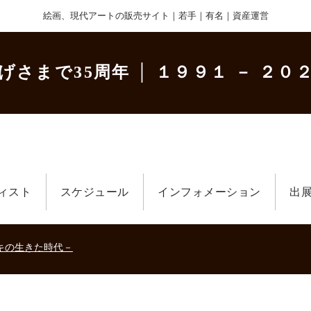
絵画、現代アートの販売サイト｜若手｜有名｜資産運営
げさまで35周年
│ １９９１ － ２０２
ィスト
スケジュール
インフォメーション
出
美術散歩 京都・大阪 ～二都物語～」
キの生きた時代－
刻講演「アルテピアッツア美唄」
美術散歩 京都・大阪 ～二都物語～」
キの生きた時代－