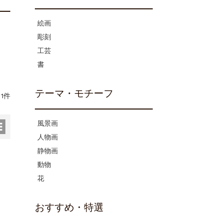
絵画
彫刻
工芸
書
テーマ・モチーフ
1件
風景画
人物画
静物画
動物
花
おすすめ・特選