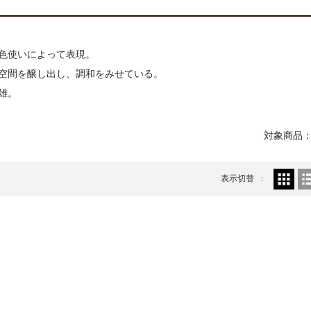
刻講演「アルテピアッツア美唄」
美術散歩 京都・大阪 ～二都物語～」
色使いによって表現。
空間を醸し出し、調和をみせている。
雄。
対象商品：
表示切替