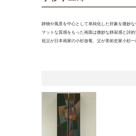
心のふるさとー安田侃彫
ご案内
2023.4.25
ギャラリーシーズ「秋の
ご案内
2023.2.25
静物や風景を中心として単純化した対象を微妙な
マットな質感をもった画面は微妙な静寂感と詩的
祖父が日本画家の小杉放菴、父が美術史家小杉一