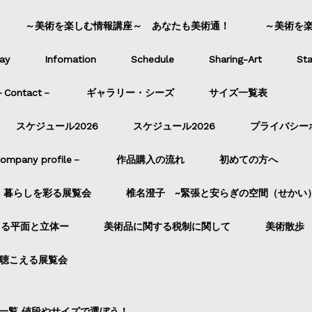
～美術を楽しむ情報講座～ あなたも美術通！
～美術を
ay
Infomation
Schedule
Sharing-Art
Sta
ontact－
ギャラリー・シーズ
サイズ一覧表
スケジュール2026
スケジュール2026
プライバシー
pany profile－
作品購入の流れ
初めての方へ
暮らしを彩る展覧会
椎名澄子 ~緊張と安らぎの空間（せかい
よる平面と立体ー
美術品に関する税制に関して
美術散歩
聴こえる展覧会
一覧 値段やサイズで選ぼう！