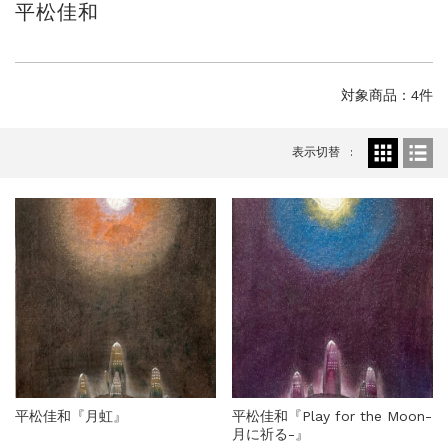
平松佳和
ご案内
2026.2.17
砂澤ビッキ展 －砂澤ビッキの生きた時代－...
ご案内
2023.4.25
心のふるさとー安田侃彫刻講演「アルテピア...
対象商品：4件
ご案内
2023.2.25
ギャラリーシーズ「秋の美術散歩 京都・大...
表示切替
平松佳和『月虹』
平松佳和『Play for the Moon-
月に祈る-』