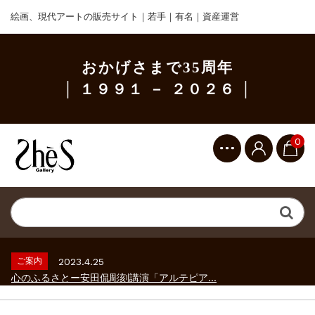
絵画、現代アートの販売サイト｜若手｜有名｜資産運営
おかげさまで35周年
│ １９９１ － ２０２６ │
0
ご案内
2023.2.25
ギャラリーシーズ「秋の美術散歩 京都・大...
ご案内
2026.2.17
砂澤ビッキ展 －砂澤ビッキの生きた時代－...
ご案内
2023.4.25
心のふるさとー安田侃彫刻講演「アルテピア...
ご案内
2023.2.25
ギャラリーシーズ「秋の美術散歩 京都・大...