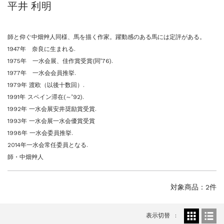
平井 利明
ご案内
2026.2.17
砂澤ビッキ展 －砂澤ビッキの生きた時代－...
ご案内
2023.4.25
師と仰ぐ中畑艸人同様、馬を描く作家。躍動感のある馬には定評がある。
心のふるさとー安田侃彫刻講演「アルテピア...
1947年 奈良に生まれる.
ご案内
2023.2.25
1975年 一水会展、佳作賞受賞(同’76).
ギャラリーシーズ「秋の美術散歩 京都・大...
1977年 一水会会員推挙.
1979年 渡欧（以後十数回）.
1991年 スペイン滞在(～’92).
1992年 一水会展安井奨励賞受賞.
1993年 一水会展一水会優賞受賞
1998年 一水会委員推挙.
2014年一水会常任委員となる.
師・中畑艸人
対象商品：2件
表示切替