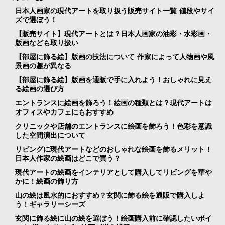
日本人画家の現代アートを取り扱う販売サイト一覧 値段やサイ
ズで選ぼう！
【販売サイト】現代アートとは？日本人画家の油彩・水彩画・
版画なども取り扱い
【部屋に飾る絵】版画の技法について 作家によって人物画や風
景画の趣が異なる
【部屋に飾る絵】版画を通販で手に入れよう！おしゃれに見え
る絵画の選び方
エントランスに絵画を飾ろう！絵画の種類とは？現代アートは
オフィスやカフェにもおすすめ
クリニックや店舗のエントランスに絵画を飾ろう！色彩を意識
した空間演出について
リビングに現代アートなどのおしゃれな絵画を飾るメリット！
日本人作家の絵画はどこで買う？
現代アートの絵画をインテリアとして購入してリビングを華や
かに！絵画の飾り方
山の絵は風水的におすすめ？玄関に飾る絵を通販で購入しよ
う！ギャラリーシーズ
玄関に飾る絵に山の絵を選ぼう！絵画購入前に確認したいポイ