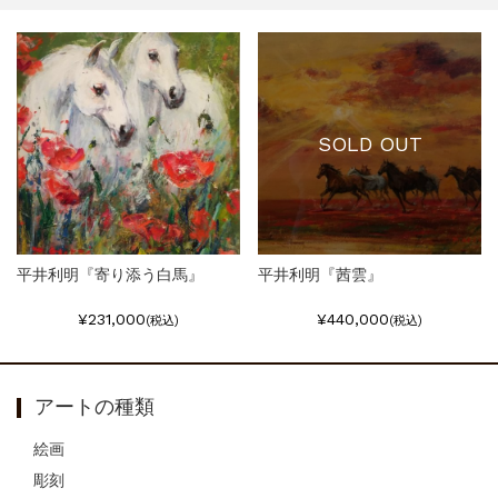
SOLD OUT
平井利明『寄り添う白馬』
平井利明『茜雲』
¥231,000
¥440,000
(税込)
(税込)
アートの種類
絵画
彫刻