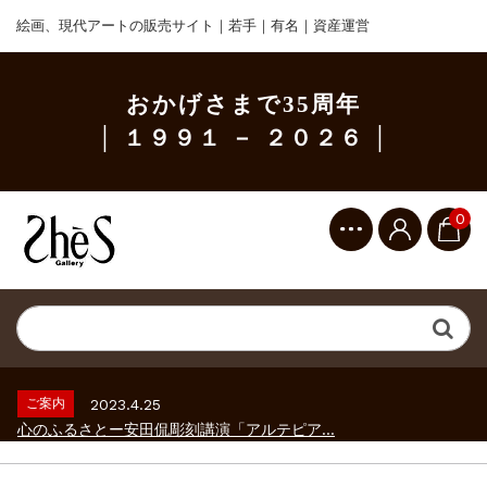
絵画、現代アートの販売サイト｜若手｜有名｜資産運営
おかげさまで35周年
│ １９９１ － ２０２６ │
0
ご案内
2023.2.25
ギャラリーシーズ「秋の美術散歩 京都・大...
ご案内
2026.2.17
砂澤ビッキ展 －砂澤ビッキの生きた時代－...
ご案内
2023.4.25
心のふるさとー安田侃彫刻講演「アルテピア...
ご案内
2023.2.25
ギャラリーシーズ「秋の美術散歩 京都・大...