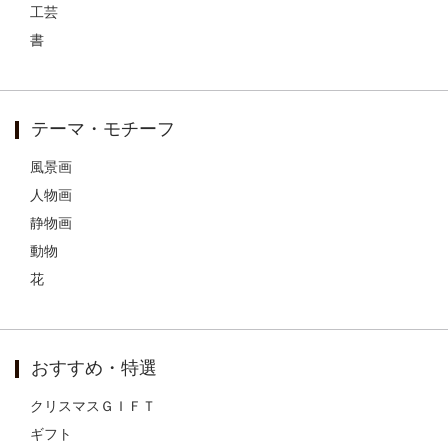
工芸
書
テーマ・モチーフ
風景画
人物画
静物画
動物
花
おすすめ・特選
クリスマスＧＩＦＴ
ギフト