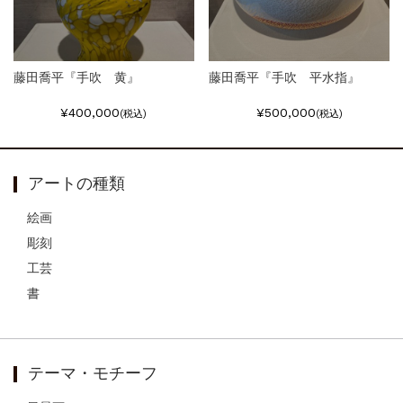
藤田喬平『手吹 黄』
藤田喬平『手吹 平水指』
¥400,000
¥500,000
(税込)
(税込)
アートの種類
絵画
彫刻
工芸
書
テーマ・モチーフ