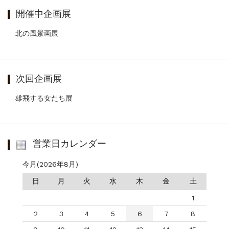
開催中企画展
北の風景画展
次回企画展
雄飛する女たち展
営業日カレンダー
今月(2026年8月)
日
月
火
水
木
金
土
1
2
3
4
5
6
7
8