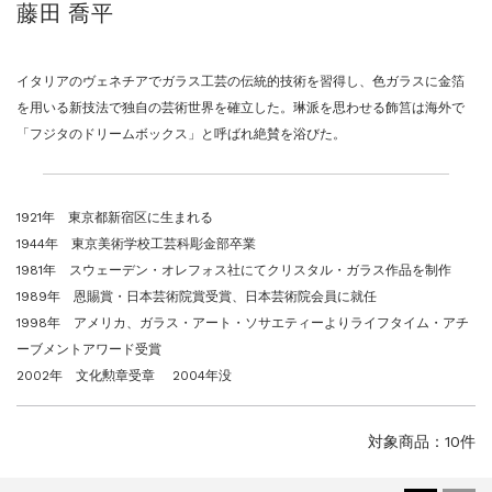
藤田 喬平
ご案内
2023.4.25
心のふるさとー安田侃彫刻講演「アルテピア...
ご案内
2023.2.25
イタリアのヴェネチアでガラス工芸の伝統的技術を習得し、色ガラスに金箔
ギャラリーシーズ「秋の美術散歩 京都・大...
を用いる新技法で独自の芸術世界を確立した。琳派を思わせる飾筥は海外で
「フジタのドリームボックス」と呼ばれ絶賛を浴びた。
1921年 東京都新宿区に生まれる
1944年 東京美術学校工芸科彫金部卒業
1981年 スウェーデン・オレフォス社にてクリスタル・ガラス作品を制作
1989年 恩賜賞・日本芸術院賞受賞、日本芸術院会員に就任
1998年 アメリカ、ガラス・アート・ソサエティーよりライフタイム・アチ
ーブメントアワード受賞
2002年 文化勲章受章 2004年没
対象商品：10件