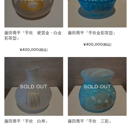
藤田喬平『手吹 硬質金・白金
藤田喬平『手吹金彩茶盌』
彩茶盌』
¥400,000
(税込)
¥400,000
(税込)
SOLD OUT
SOLD OUT
藤田喬平『手吹 白寿』
藤田喬平『手吹 三彩』