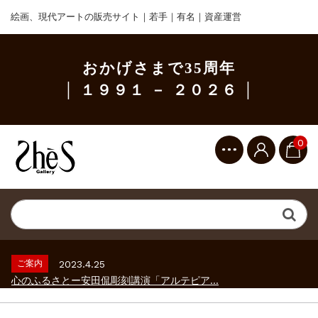
絵画、現代アートの販売サイト｜若手｜有名｜資産運営
おかげさまで35周年
│ １９９１ － ２０２６ │
0
ご案内
2023.2.25
ギャラリーシーズ「秋の美術散歩 京都・大...
ご案内
2026.2.17
砂澤ビッキ展 －砂澤ビッキの生きた時代－...
ご案内
2023.4.25
心のふるさとー安田侃彫刻講演「アルテピア...
ご案内
2023.2.25
ギャラリーシーズ「秋の美術散歩 京都・大...
ご案内
2026.2.17
砂澤ビッキ展 －砂澤ビッキの生きた時代－...