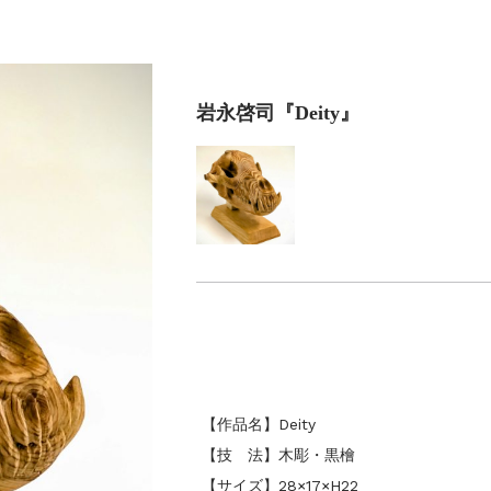
美術散歩 京都・大阪 ～二都物語～」
岩永啓司『Deity』
【作品名】Deity
【技 法】木彫・黒檜
【サイズ】28×17×H22