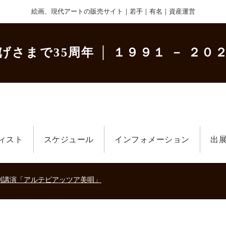
絵画、現代アートの販売サイト｜若手｜有名｜資産運営
げさまで35周年
│ １９９１ － ２０２
ィスト
スケジュール
インフォメーション
出
美術散歩 京都・大阪 ～二都物語～」
キの生きた時代－
刻講演「アルテピアッツア美唄」
美術散歩 京都・大阪 ～二都物語～」
キの生きた時代－
刻講演「アルテピアッツア美唄」