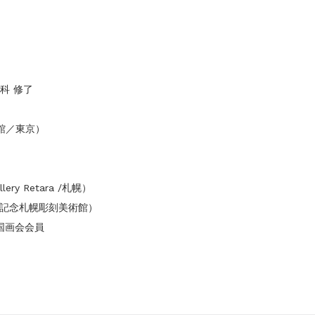
科 修了
術館／東京）
y Retara /札幌）
本郷新記念札幌彫刻美術館）
国画会会員