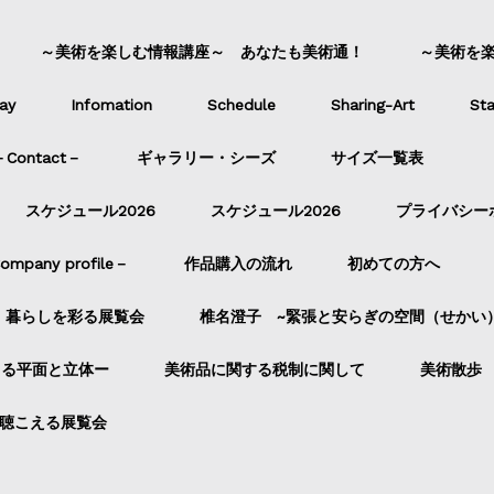
～美術を楽しむ情報講座～ あなたも美術通！
～美術を
ay
Infomation
Schedule
Sharing-Art
Sta
ontact－
ギャラリー・シーズ
サイズ一覧表
スケジュール2026
スケジュール2026
プライバシー
pany profile－
作品購入の流れ
初めての方へ
暮らしを彩る展覧会
椎名澄子 ~緊張と安らぎの空間（せかい
よる平面と立体ー
美術品に関する税制に関して
美術散歩
聴こえる展覧会