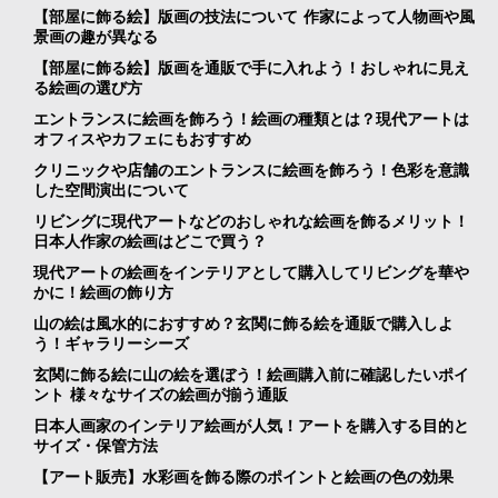
【部屋に飾る絵】版画の技法について 作家によって人物画や風
景画の趣が異なる
【部屋に飾る絵】版画を通販で手に入れよう！おしゃれに見え
る絵画の選び方
エントランスに絵画を飾ろう！絵画の種類とは？現代アートは
オフィスやカフェにもおすすめ
クリニックや店舗のエントランスに絵画を飾ろう！色彩を意識
した空間演出について
リビングに現代アートなどのおしゃれな絵画を飾るメリット！
日本人作家の絵画はどこで買う？
現代アートの絵画をインテリアとして購入してリビングを華や
かに！絵画の飾り方
山の絵は風水的におすすめ？玄関に飾る絵を通販で購入しよ
う！ギャラリーシーズ
玄関に飾る絵に山の絵を選ぼう！絵画購入前に確認したいポイ
ント 様々なサイズの絵画が揃う通販
日本人画家のインテリア絵画が人気！アートを購入する目的と
サイズ・保管方法
【アート販売】水彩画を飾る際のポイントと絵画の色の効果