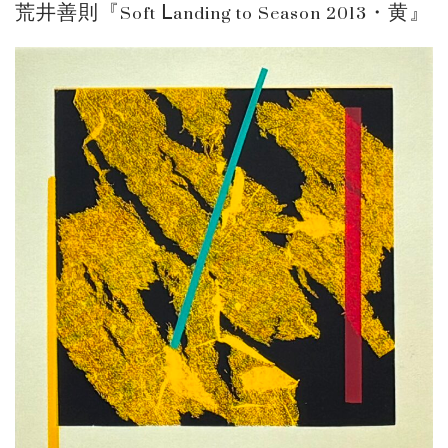
荒井善則『Soft Ⅼanding to Season 2013・黄』
ご案内
2026.2.17
砂澤ビッキ展 －砂澤ビッキの生きた時代－...
ご案内
2023.4.25
心のふるさとー安田侃彫刻講演「アルテピア...
ご案内
2023.2.25
ギャラリーシーズ「秋の美術散歩 京都・大...