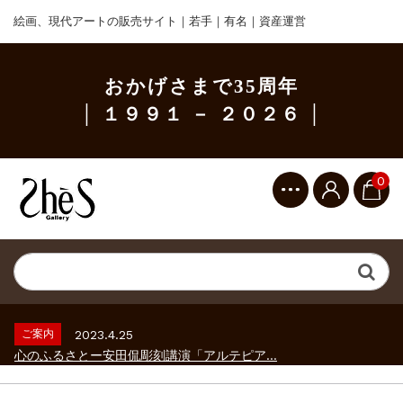
絵画、現代アートの販売サイト｜若手｜有名｜資産運営
おかげさまで35周年
│ １９９１ － ２０２６ │
0
ご案内
2023.2.25
ギャラリーシーズ「秋の美術散歩 京都・大...
ご案内
2026.2.17
砂澤ビッキ展 －砂澤ビッキの生きた時代－...
ご案内
2023.4.25
心のふるさとー安田侃彫刻講演「アルテピア...
ご案内
2023.2.25
ギャラリーシーズ「秋の美術散歩 京都・大...