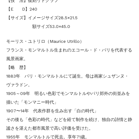
【技 法】復刻リトグラフ
【E D】240
【サイズ】イメージサイズ28.5×21.5
額サイズ53.0×45.0
モーリス・ユトリロ（Maurice Utrillo）
フランス・モンマルトル生まれのエコール・ド・パリを代表する
風景画家。
【略 歴】
1883年 パリ・モンマルトルにて誕生。母は画家シュザンヌ・
ヴァラドン。
1905～09年 明るい色彩でモンマルトルやパリ郊外の街並みを
描いた「モンマニー時代」
1907〜14年 代表作群を生み出す「白の時代」
その後も「色彩の時代」などを経て制作を続け、独自の詩情と静
謐さを湛えた都市風景で高い評価を受けた。
1955年 モンマルトルで死去。享年71歳。