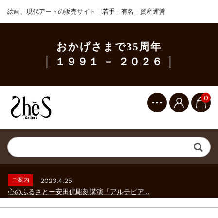
絵画、現代アートの販売サイト｜若手｜有名｜資産運営
おかげさまで35周年
│ １９９１ － ２０２６ │
0
ご案内
2023.2.25
ギャラリーシーズ「秋の美術散歩 京都・大...
ご案内
2026.2.17
砂澤ビッキ展 －砂澤ビッキの生きた時代－...
ご案内
2023.4.25
心のふるさとー安田侃彫刻講演「アルテピア...
ご案内
2023.2.25
ギャラリーシーズ「秋の美術散歩 京都・大...
ご案内
2026.2.17
砂澤ビッキ展 －砂澤ビッキの生きた時代－...