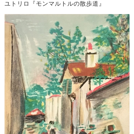
ユトリロ『モンマルトルの散歩道』
ご案内
2023.4.25
心のふるさとー安田侃彫刻講演「アルテピア...
ご案内
2023.2.25
ギャラリーシーズ「秋の美術散歩 京都・大...