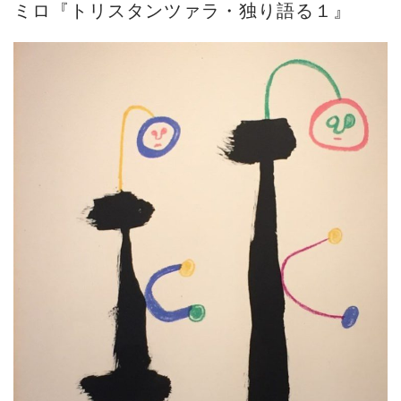
ミロ『トリスタンツァラ・独り語る１』
ご案内
2023.4.25
心のふるさとー安田侃彫刻講演「アルテピア...
ご案内
2023.2.25
ギャラリーシーズ「秋の美術散歩 京都・大...