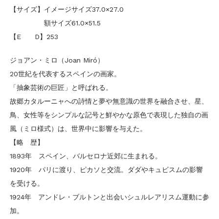
【サイズ】イメージサイズ37.0×27.0
額サイズ61.0×51.5
【E D】253
ジョアン・ミロ（Joan Miró）
20世紀を代表するスペインの画家。
「抽象芸術の巨匠」と呼ばれる。
故郷カタルーニャへの詩情と夢や無意識の世界を融合させ、星、
鳥、女性等をシンプルな記号と鮮やかな原色で表現した独自の画
風（ミロ様式）は、世界中に影響を与えた。
【略 歴】
1893年 スペイン、バルセロナ近郊に生まれる。
1920年 パリに渡り、ピカソと交流。ダダやキュビスムの影響
を受ける。
1924年 アンドレ・ブルトンと出会いシュルレアリスム運動に参
加。