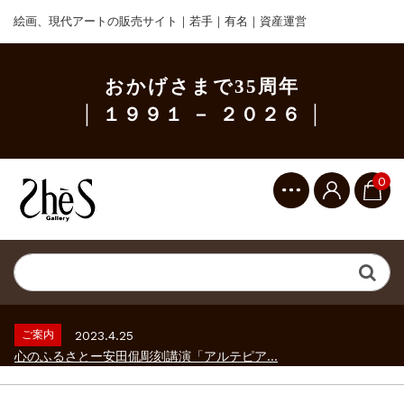
絵画、現代アートの販売サイト｜若手｜有名｜資産運営
おかげさまで35周年
│ １９９１ － ２０２６ │
0
ご案内
2023.2.25
ギャラリーシーズ「秋の美術散歩 京都・大...
ご案内
2026.2.17
砂澤ビッキ展 －砂澤ビッキの生きた時代－...
ご案内
2023.4.25
心のふるさとー安田侃彫刻講演「アルテピア...
ご案内
2023.2.25
ギャラリーシーズ「秋の美術散歩 京都・大...
ご案内
2026.2.17
砂澤ビッキ展 －砂澤ビッキの生きた時代－...