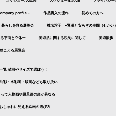
スケジュール2026
スケジュール2026
プライバシー
pany profile－
作品購入の流れ
初めての方へ
暮らしを彩る展覧会
椎名澄子 ~緊張と安らぎの空間（せかい
よる平面と立体ー
美術品に関する税制に関して
美術散歩
聴こえる展覧会
一覧 値段やサイズで選ぼう！
油彩・水彩画・版画なども取り扱い
よって人物画や風景画の趣が異なる
おしゃれに見える絵画の選び方