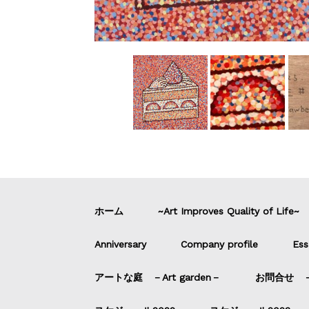
ホーム
~Art Improves Quality of Life~
Anniversary
Company profile
Ess
アートな庭 －Art garden－
お問合せ －C