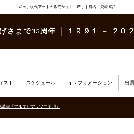
絵画、現代アートの販売サイト｜若手｜有名｜資産運営
げさまで35周年
│ １９９１ － ２０２
ィスト
スケジュール
インフォメーション
出
美術散歩 京都・大阪 ～二都物語～」
キの生きた時代－
刻講演「アルテピアッツア美唄」
美術散歩 京都・大阪 ～二都物語～」
キの生きた時代－
刻講演「アルテピアッツア美唄」
美術散歩 京都・大阪 ～二都物語～」