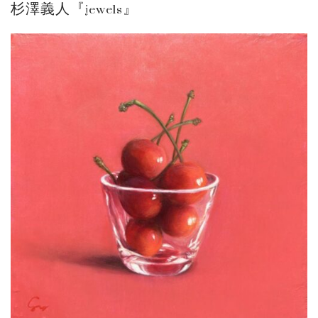
杉澤義人『jewels』
ご案内
2026.2.17
砂澤ビッキ展 －砂澤ビッキの生きた時代－...
ご案内
2023.4.25
心のふるさとー安田侃彫刻講演「アルテピア...
ご案内
2023.2.25
ギャラリーシーズ「秋の美術散歩 京都・大...