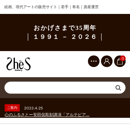
絵画、現代アートの販売サイト｜若手｜有名｜資産運営
おかげさまで35周年
│ １９９１ － ２０２６ │
0
ご案内
2023.2.25
ギャラリーシーズ「秋の美術散歩 京都・大...
ご案内
2026.2.17
砂澤ビッキ展 －砂澤ビッキの生きた時代－...
ご案内
2023.4.25
心のふるさとー安田侃彫刻講演「アルテピア...
ご案内
2023.2.25
ギャラリーシーズ「秋の美術散歩 京都・大...