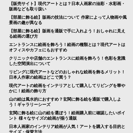
【販売サイト】現代アートとは？日本人画家の油彩・水彩画・
版画なども取り扱い
【部屋に飾る絵】版画の技法について 作家によって人物画や風
景画の趣が異なる
【部屋に飾る絵】版画を通販で手に入れよう！おしゃれに見え
る絵画の選び方
エントランスに絵画を飾ろう！絵画の種類とは？現代アートは
オフィスやカフェにもおすすめ
クリニックや店舗のエントランスに絵画を飾ろう！色彩を意識
した空間演出について
リビングに現代アートなどのおしゃれな絵画を飾るメリット！
日本人作家の絵画はどこで買う？
現代アートの絵画をインテリアとして購入してリビングを華や
かに！絵画の飾り方
山の絵は風水的におすすめ？玄関に飾る絵を通販で購入しよ
う！ギャラリーシーズ
玄関に飾る絵に山の絵を選ぼう！絵画購入前に確認したいポイ
ント 様々なサイズの絵画が揃う通販
日本人画家のインテリア絵画が人気！アートを購入する目的と
サイズ・保管方法