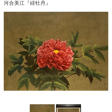
河合美江『緋牡丹』
ご案内
2026.2.17
砂澤ビッキ展 －砂澤ビッキの生きた時代－...
ご案内
2023.4.25
心のふるさとー安田侃彫刻講演「アルテピア...
ご案内
2023.2.25
ギャラリーシーズ「秋の美術散歩 京都・大...