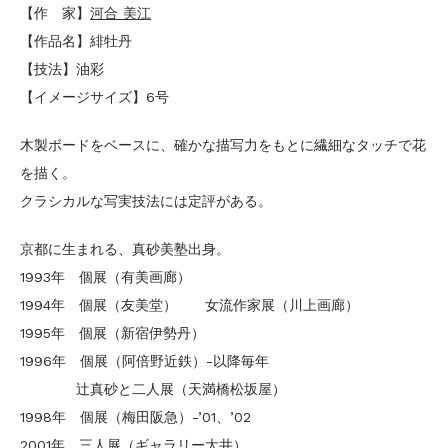
【作 家】
河合 美江
【作品名】緋牡丹
【技法】油彩
【イメージサイズ】6号
木製ボードをベースに、確かな描写力をもとに繊細なタッチで花
を描く。
クラシカルな写実技法には定評がある。
京都に生まれる、真砂美塾出身。
1993年 個展（有美画廊）
1994年 個展（友美堂） 女流作家展（川上画廊）
1995年 個展（新宿伊勢丹）
1996年 個展（阿倍野近鉄）-以降毎年
辻真砂と二人展（天満橋松坂屋）
1998年 個展（梅田阪急）-’01、’02
2001年 三人展（ギャラリー大井）