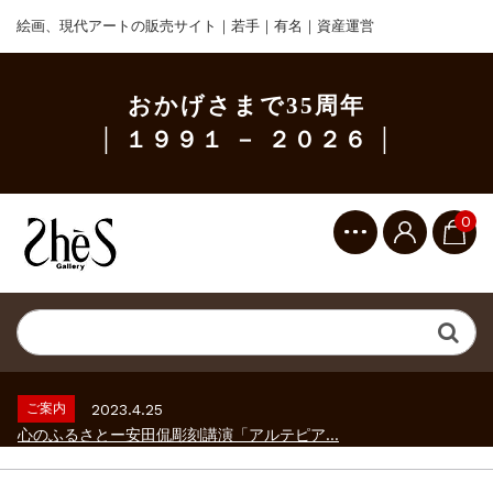
絵画、現代アートの販売サイト｜若手｜有名｜資産運営
おかげさまで35周年
│ １９９１ － ２０２６ │
0
ご案内
2023.2.25
ギャラリーシーズ「秋の美術散歩 京都・大...
ご案内
2026.2.17
砂澤ビッキ展 －砂澤ビッキの生きた時代－...
ご案内
2023.4.25
心のふるさとー安田侃彫刻講演「アルテピア...
ご案内
2023.2.25
ギャラリーシーズ「秋の美術散歩 京都・大...