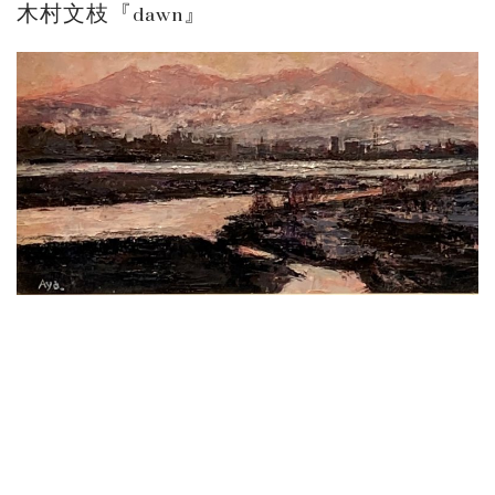
木村文枝『dawn』
砂澤ビッキ展 －砂澤ビッキの生きた時代－...
ご案内
2023.4.25
心のふるさとー安田侃彫刻講演「アルテピア...
ご案内
2023.2.25
ギャラリーシーズ「秋の美術散歩 京都・大...