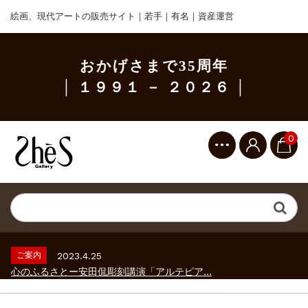
絵画、現代アートの販売サイト｜若手｜有名｜資産運営
おかげさまで35周年
│ １９９１ － ２０２６ │
0
ご案内
2023.2.25
ギャラリーシーズ「秋の美術散歩 京都・大...
ご案内
2026.2.17
砂澤ビッキ展 －砂澤ビッキの生きた時代－...
ご案内
2023.4.25
心のふるさとー安田侃彫刻講演「アルテピア...
ご案内
2023.2.25
ギャラリーシーズ「秋の美術散歩 京都・大...