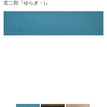
宏二郎『ゆらぎ・1』
ご案内
2026.2.17
砂澤ビッキ展 －砂澤ビッキの生きた時代－...
ご案内
2023.4.25
心のふるさとー安田侃彫刻講演「アルテピア...
ご案内
2023.2.25
ギャラリーシーズ「秋の美術散歩 京都・大...