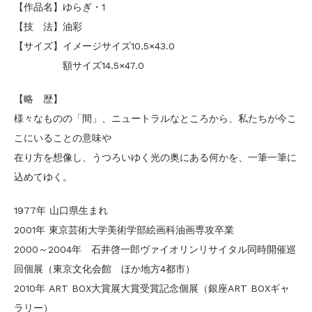
【作品名】ゆらぎ・1
【技 法】油彩
【サイズ】イメージサイズ10.5×43.0
額サイズ14.5×47.0
【略 歴】
様々なものの「間」、ニュートラルなところから、私たちが今こ
こにいることの意味や
在り方を想像し、うつろいゆく光の奥にある何かを、一筆一筆に
込めてゆく。
1977年 山口県生まれ
2001年 東京芸術大学美術学部絵画科油画専攻卒業
2000～2004年 石井啓一郎ヴァイオリンリサイタル同時開催巡
回個展（東京文化会館 ほか地方4都市）
2010年 ART BOX大賞展大賞受賞記念個展（銀座ART BOXギャ
ラリー）