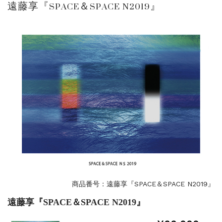
遠藤享『SPACE＆SPACE N2019』
ご案内
2023.4.25
心のふるさとー安田侃彫刻講演「アルテピア...
ご案内
2023.2.25
ギャラリーシーズ「秋の美術散歩 京都・大...
商品番号：遠藤享『SPACE＆SPACE N2019』
遠藤享『SPACE＆SPACE N2019』