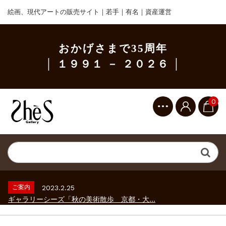
絵画、現代アートの販売サイト｜若手｜有名｜資産運営
おかげさまで35周年
│ １９９１ － ２０２６ │
0
ご案内
2023.2.25
ギャラリーシーズ「秋の美術散歩 京都・大...
ご案内
2026.2.17
砂澤ビッキ展 －砂澤ビッキの生きた時代－...
ご案内
2023.4.25
心のふるさとー安田侃彫刻講演「アルテピア...
ご案内
2023.2.25
ギャラリーシーズ「秋の美術散歩 京都・大...
ご案内
2026.2.17
砂澤ビッキ展 －砂澤ビッキの生きた時代－...