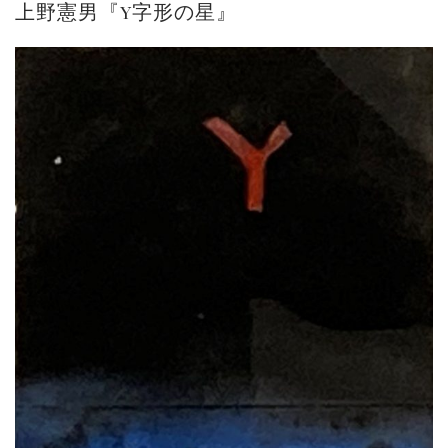
上野憲男『Y字形の星』
ご案内
2026.2.17
砂澤ビッキ展 －砂澤ビッキの生きた時代－...
ご案内
2023.4.25
心のふるさとー安田侃彫刻講演「アルテピア...
ご案内
2023.2.25
ギャラリーシーズ「秋の美術散歩 京都・大...