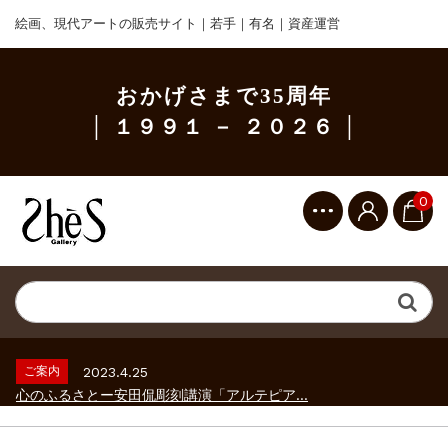
絵画、現代アートの販売サイト｜若手｜有名｜資産運営
おかげさまで35周年
│ １９９１ － ２０２６ │
0
ご案内
2023.2.25
ギャラリーシーズ「秋の美術散歩 京都・大...
ご案内
2026.2.17
砂澤ビッキ展 －砂澤ビッキの生きた時代－...
ご案内
2023.4.25
心のふるさとー安田侃彫刻講演「アルテピア...
ご案内
2023.2.25
ギャラリーシーズ「秋の美術散歩 京都・大...