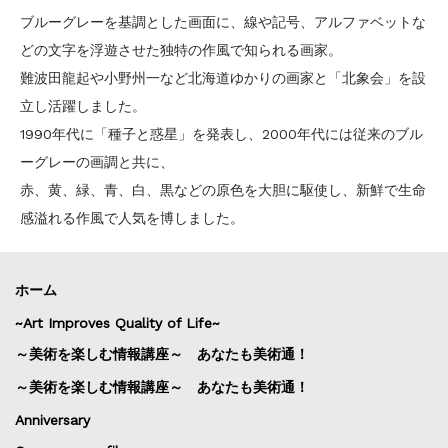
ブルーグレーを基調とした画面に、線や記号、アルファベットな
どの文字を浮遊させた独特の作風で知られる画家。
難波田龍起や小野州一など北海道ゆかりの画家と「北象会」を設
立し活躍しました。
1990年代に「種子と惑星」を発表し、2000年代には従来のブル
ーグレーの画調と共に、
赤、黄、緑、青、白、黒などの原色を大胆に駆使し、新鮮で生命
感溢れる作風で人気を博しました。
ホーム
~Art Improves Quality of Life~
～美術を楽しむ情報講座～ あなたも美術通！
～美術を楽しむ情報講座～ あなたも美術通！
Anniversary