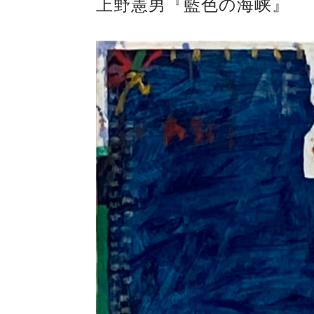
上野憲男『藍色の海峡』