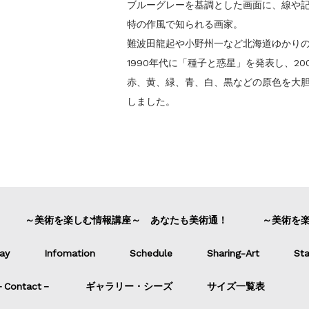
ブルーグレーを基調とした画面に、線や
特の作風で知られる画家。
難波田龍起や小野州一など北海道ゆかり
1990年代に「種子と惑星」を発表し、2
赤、黄、緑、青、白、黒などの原色を大
しました。
～美術を楽しむ情報講座～ あなたも美術通！
～美術を
ay
Infomation
Schedule
Sharing-Art
Sta
ontact－
ギャラリー・シーズ
サイズ一覧表