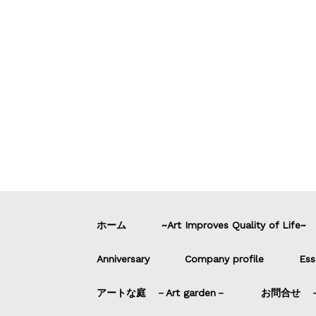
ホーム
~Art Improves Quality of Life~
Anniversary
Company profile
Ess
アートな庭 －Art garden－
お問合せ －C