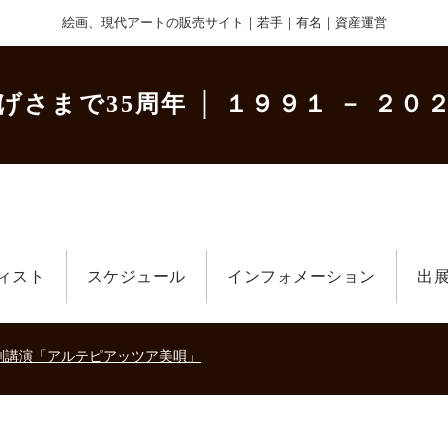
絵画、現代アートの販売サイト｜若手｜有名｜資産運営
げさまで35周年
│ １９９１ － ２０２
ィスト
スケジュール
インフォメーション
出
美術散歩 京都・大阪 ～二都物語～」
キの生きた時代－
刻講演「アルテピアッツア美唄」
美術散歩 京都・大阪 ～二都物語～」
キの生きた時代－
刻講演「アルテピアッツア美唄」
美術散歩 京都・大阪 ～二都物語～」