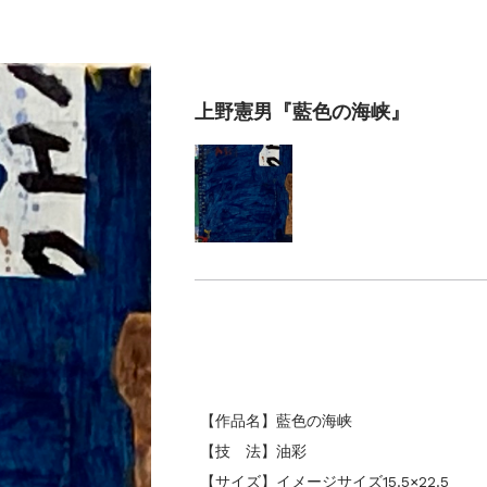
上野憲男『藍色の海峡』
【作品名】藍色の海峡
【技 法】油彩
【サイズ】イメージサイズ15.5×22.5