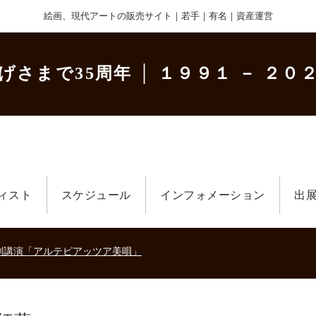
絵画、現代アートの販売サイト｜若手｜有名｜資産運営
げさまで35周年
│ １９９１ － ２０２
ィスト
スケジュール
インフォメーション
出
美術散歩 京都・大阪 ～二都物語～」
キの生きた時代－
刻講演「アルテピアッツア美唄」
美術散歩 京都・大阪 ～二都物語～」
キの生きた時代－
刻講演「アルテピアッツア美唄」