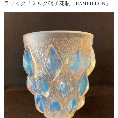
ラリック『ミルク硝子花瓶・RAMPILLON』
ご案内
2026.2.17
砂澤ビッキ展 －砂澤ビッキの生きた時代－...
ご案内
2023.4.25
心のふるさとー安田侃彫刻講演「アルテピア...
ご案内
2023.2.25
ギャラリーシーズ「秋の美術散歩 京都・大...