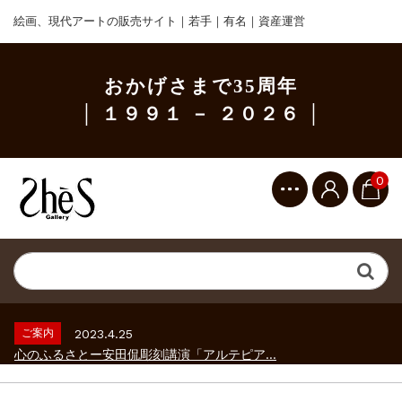
絵画、現代アートの販売サイト｜若手｜有名｜資産運営
おかげさまで35周年
│ １９９１ － ２０２６ │
0
ご案内
2023.2.25
ギャラリーシーズ「秋の美術散歩 京都・大...
ご案内
2026.2.17
砂澤ビッキ展 －砂澤ビッキの生きた時代－...
ご案内
2023.4.25
心のふるさとー安田侃彫刻講演「アルテピア...
ご案内
2023.2.25
ギャラリーシーズ「秋の美術散歩 京都・大...