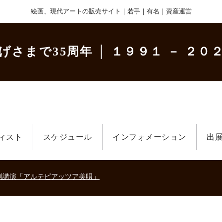
絵画、現代アートの販売サイト｜若手｜有名｜資産運営
げさまで35周年
│ １９９１ － ２０２
ィスト
スケジュール
インフォメーション
出
美術散歩 京都・大阪 ～二都物語～」
キの生きた時代－
刻講演「アルテピアッツア美唄」
美術散歩 京都・大阪 ～二都物語～」
キの生きた時代－
刻講演「アルテピアッツア美唄」