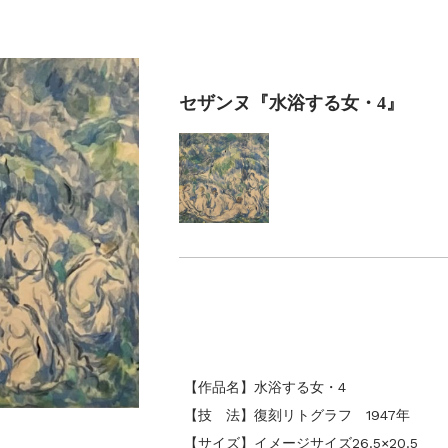
』
美術散歩 京都・大阪 ～二都物語～」
セザンヌ『水浴する女・4』
【作品名】水浴する女・4
【技 法】復刻リトグラフ 1947年
【サイズ】イメージサイズ26.5×20.5