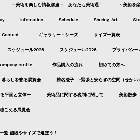
～美術を楽しむ情報講座～ あなたも美術通！
～美術を
ay
Infomation
Schedule
Sharing-Art
Sta
ontact－
ギャラリー・シーズ
サイズ一覧表
スケジュール2026
スケジュール2026
プライバシー
pany profile－
作品購入の流れ
初めての方へ
暮らしを彩る展覧会
椎名澄子 ~緊張と安らぎの空間（せかい
よる平面と立体ー
美術品に関する税制に関して
美術散歩
聴こえる展覧会
一覧 値段やサイズで選ぼう！