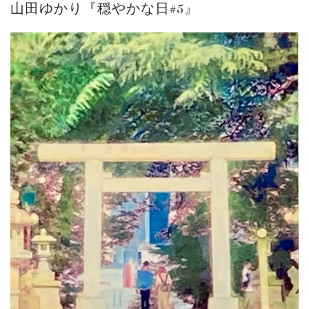
山田ゆかり『穏やかな日#5』
ご案内
2023.4.25
心のふるさとー安田侃彫刻講演「アルテピア...
ご案内
2023.2.25
ギャラリーシーズ「秋の美術散歩 京都・大...