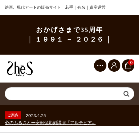
絵画、現代アートの販売サイト｜若手｜有名｜資産運営
おかげさまで35周年
│ １９９１ － ２０２６ │
0
ご案内
2023.2.25
ギャラリーシーズ「秋の美術散歩 京都・大...
ご案内
2026.2.17
砂澤ビッキ展 －砂澤ビッキの生きた時代－...
ご案内
2023.4.25
心のふるさとー安田侃彫刻講演「アルテピア...
ご案内
2023.2.25
ギャラリーシーズ「秋の美術散歩 京都・大...
ご案内
2026.2.17
砂澤ビッキ展 －砂澤ビッキの生きた時代－...