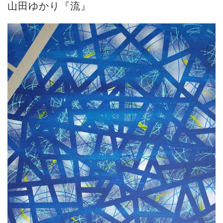
山田ゆかり『流』
ご案内
2026.2.17
砂澤ビッキ展 －砂澤ビッキの生きた時代－...
ご案内
2023.4.25
心のふるさとー安田侃彫刻講演「アルテピア...
ご案内
2023.2.25
ギャラリーシーズ「秋の美術散歩 京都・大...