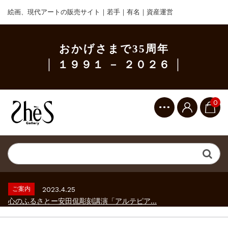
絵画、現代アートの販売サイト｜若手｜有名｜資産運営
おかげさまで35周年
│ １９９１ － ２０２６ │
0
ご案内
2023.2.25
ギャラリーシーズ「秋の美術散歩 京都・大...
ご案内
2026.2.17
砂澤ビッキ展 －砂澤ビッキの生きた時代－...
ご案内
2023.4.25
心のふるさとー安田侃彫刻講演「アルテピア...
ご案内
2023.2.25
ギャラリーシーズ「秋の美術散歩 京都・大...