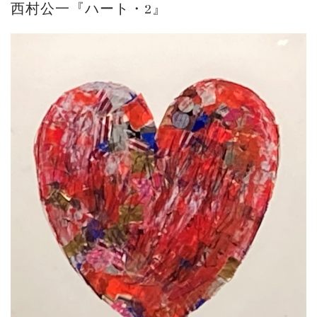
西村公一『ハート・2』
ご案内
2026.2.17
砂澤ビッキ展 －砂澤ビッキの生きた時代－...
ご案内
2023.4.25
心のふるさとー安田侃彫刻講演「アルテピア...
ご案内
2023.2.25
ギャラリーシーズ「秋の美術散歩 京都・大...