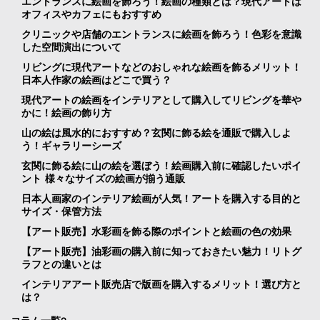
エントランスに絵画を飾ろう！絵画の種類とは？現代アートは
オフィスやカフェにもおすすめ
クリニックや店舗のエントランスに絵画を飾ろう！色彩を意識
した空間演出について
リビングに現代アートなどのおしゃれな絵画を飾るメリット！
日本人作家の絵画はどこで買う？
現代アートの絵画をインテリアとして購入してリビングを華や
かに！絵画の飾り方
山の絵は風水的におすすめ？玄関に飾る絵を通販で購入しよ
う！ギャラリーシーズ
玄関に飾る絵に山の絵を選ぼう！絵画購入前に確認したいポイ
ント 様々なサイズの絵画が揃う通販
日本人画家のインテリア絵画が人気！アートを購入する目的と
サイズ・保管方法
【アート販売】水彩画を飾る際のポイントと絵画の色の効果
【アート販売】油彩画の購入前に知っておきたい魅力！リトグ
ラフとの違いとは
インテリアアート販売店で版画を購入するメリット！選び方と
は？