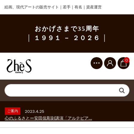
絵画、現代アートの販売サイト｜若手｜有名｜資産運営
おかげさまで35周年
│ １９９１ － ２０２６ │
0
ご案内
2023.2.25
ギャラリーシーズ「秋の美術散歩 京都・大...
ご案内
2026.2.17
砂澤ビッキ展 －砂澤ビッキの生きた時代－...
ご案内
2023.4.25
心のふるさとー安田侃彫刻講演「アルテピア...
ご案内
2023.2.25
ギャラリーシーズ「秋の美術散歩 京都・大...