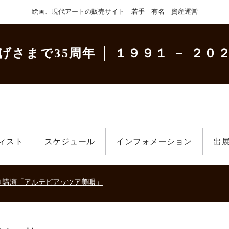
絵画、現代アートの販売サイト｜若手｜有名｜資産運営
げさまで35周年
│ １９９１ － ２０２
ィスト
スケジュール
インフォメーション
出
美術散歩 京都・大阪 ～二都物語～」
キの生きた時代－
刻講演「アルテピアッツア美唄」
美術散歩 京都・大阪 ～二都物語～」
キの生きた時代－
刻講演「アルテピアッツア美唄」
美術散歩 京都・大阪 ～二都物語～」