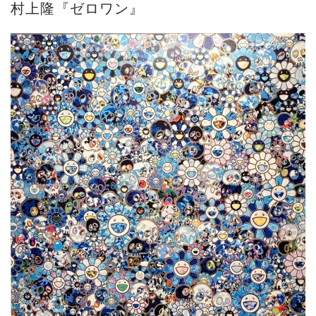
村上隆『ゼロワン』
砂澤ビッキ展 －砂澤ビッキの生きた時代－...
ご案内
2023.4.25
心のふるさとー安田侃彫刻講演「アルテピア...
ご案内
2023.2.25
ギャラリーシーズ「秋の美術散歩 京都・大...