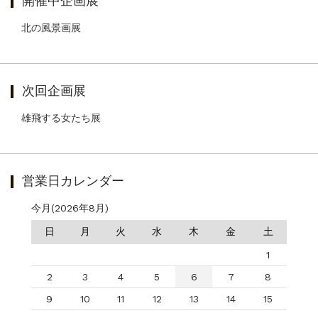
開催中企画展
北の風景画展
次回企画展
雄飛する女たち展
営業日カレンダー
今月(2026年8月)
日
月
火
水
木
金
土
1
2
3
4
5
6
7
8
9
10
11
12
13
14
15