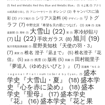
(1)
Red and Metallic Red thru Blue and Metallic Blue』
(1)
そよ風
(1)
アクリ
キャンパスに油
オレンジ
(2)
ル絵具絞り出し
(1)
アニバーサリー
(1)
リトグ
シリアス染料
(4)
彩
(3)
グラフ旭川
(1)
デザイン
(1)
ラフ
(7)
中野北溟『希望を天の星につなげ』
(2)
光琳
(1)
北海
大雪山
(22)
寒冷紗貼り
道新聞
(1)
周年
(1)
実
(1)
山
(22)
旭川
(19)
手吹ガラス
(8)
(7)
星野美知枝『天使の羽・3』
旭川市彫刻美術館
(1)
(7)
椎名 澄子『凪まで』
(5)
椎名澄子『花
果実
(1)
田村能里子
信』
(5)
版画
(5)
残雪
(2)
楽器
(1)
田園
(1)
『夢追人（ゆめおいびと）』
(7)
百瀬寿『ＮＥ.Ｄ
盛本
ｉａｇｏｎａｌ Ｐｌａｔｉｎum ｔo Goｌｄ ｂｙ Cｙaｎ』
(1)
学史『大雪山・夏』
(18)
盛本学
史『心を赤に染め』
(18)
盛本
学史『聖母』
(17)
盛本学史
盛本学史『花と果
『花』
(16)