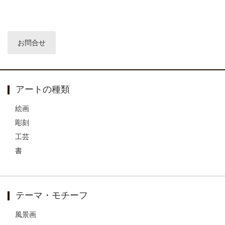
アートの種類
絵画
彫刻
工芸
書
テーマ・モチーフ
風景画