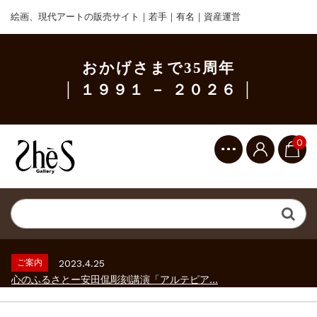
絵画、現代アートの販売サイト｜若手｜有名｜資産運営
おかげさまで35周年
│ １９９１ － ２０２６ │
0
ご案内
2023.2.25
ギャラリーシーズ「秋の美術散歩 京都・大...
ご案内
2026.2.17
砂澤ビッキ展 －砂澤ビッキの生きた時代－...
ご案内
2023.4.25
心のふるさとー安田侃彫刻講演「アルテピア...
ご案内
2023.2.25
ギャラリーシーズ「秋の美術散歩 京都・大...