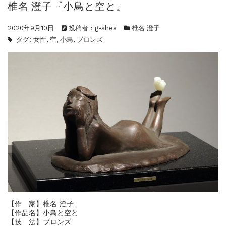
椎名 澄子『小鳥と空と』
ご案内
2026.2.17
砂澤ビッキ展 －砂澤ビッキの生きた時代－...
2020年9月10日
投稿者：g-shes
椎名 澄子
ご案内
2023.4.25
タグ:
女性
,
空
,
小鳥
,
ブロンズ
心のふるさとー安田侃彫刻講演「アルテピア...
ご案内
2023.2.25
ギャラリーシーズ「秋の美術散歩 京都・大...
【作 家】
椎名 澄子
【作品名】小鳥と空と
【技 法】ブロンズ