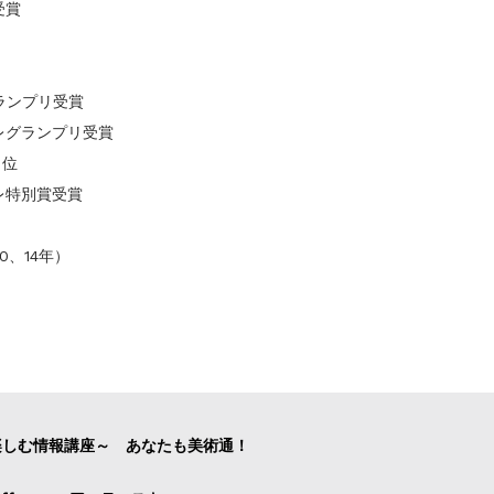
受賞
ランプリ受賞
レグランプリ受賞
１位
レ特別賞受賞
0、14年）
楽しむ情報講座～ あなたも美術通！