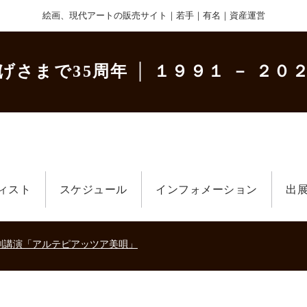
絵画、現代アートの販売サイト｜若手｜有名｜資産運営
げさまで35周年
│ １９９１ － ２０２
ィスト
スケジュール
インフォメーション
出
美術散歩 京都・大阪 ～二都物語～」
キの生きた時代－
刻講演「アルテピアッツア美唄」
美術散歩 京都・大阪 ～二都物語～」
キの生きた時代－
刻講演「アルテピアッツア美唄」
美術散歩 京都・大阪 ～二都物語～」