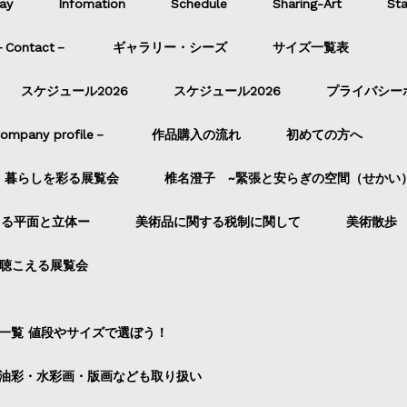
ay
Infomation
Schedule
Sharing-Art
Sta
ontact－
ギャラリー・シーズ
サイズ一覧表
スケジュール2026
スケジュール2026
プライバシー
pany profile－
作品購入の流れ
初めての方へ
暮らしを彩る展覧会
椎名澄子 ~緊張と安らぎの空間（せかい
よる平面と立体ー
美術品に関する税制に関して
美術散歩
聴こえる展覧会
一覧 値段やサイズで選ぼう！
油彩・水彩画・版画なども取り扱い