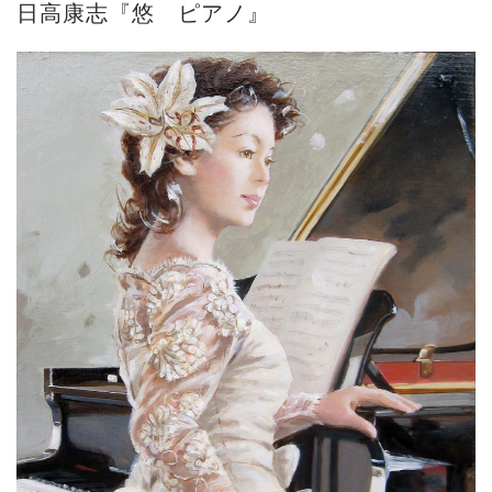
日高康志『悠 ピアノ』
砂澤ビッキ展 －砂澤ビッキの生きた時代－...
ご案内
2023.4.25
心のふるさとー安田侃彫刻講演「アルテピア...
ご案内
2023.2.25
ギャラリーシーズ「秋の美術散歩 京都・大...