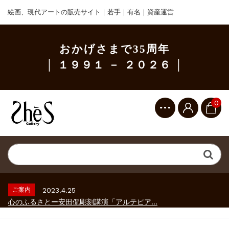
絵画、現代アートの販売サイト｜若手｜有名｜資産運営
おかげさまで35周年
│ １９９１ － ２０２６ │
0
ご案内
2023.2.25
ギャラリーシーズ「秋の美術散歩 京都・大...
ご案内
2026.2.17
砂澤ビッキ展 －砂澤ビッキの生きた時代－...
ご案内
2023.4.25
心のふるさとー安田侃彫刻講演「アルテピア...
ご案内
2023.2.25
ギャラリーシーズ「秋の美術散歩 京都・大...
ご案内
2026.2.17
砂澤ビッキ展 －砂澤ビッキの生きた時代－...