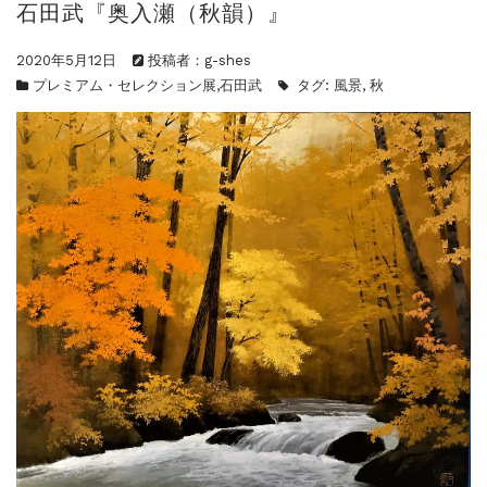
石田武『奥入瀬（秋韻）』
ご案内
2023.4.25
心のふるさとー安田侃彫刻講演「アルテピア...
2020年5月12日
投稿者：g-shes
ご案内
2023.2.25
プレミアム・セレクション展
,
石田武
タグ:
風景
,
秋
ギャラリーシーズ「秋の美術散歩 京都・大...