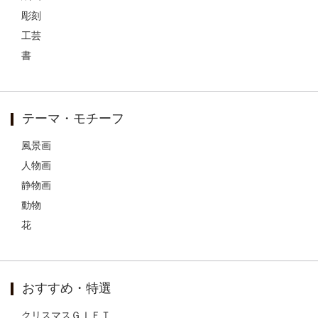
彫刻
工芸
書
テーマ・モチーフ
風景画
人物画
静物画
動物
花
おすすめ・特選
クリスマスＧＩＦＴ