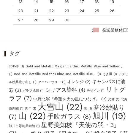
13
14
15
16
17
18
19
20
21
22
23
24
25
26
27
28
29
30
(
発送業務休日)
タグ
2015年
(1)
Gold and Metallic Maｇenｔa thru Metallic Blue and Yellow 』
(1)
Red and Metallic Red thru Blue and Metallic Blue』
(1)
そよ風
(1)
アクリ
キャンパスに油
オレンジ
(2)
ル絵具絞り出し
(1)
アニバーサリー
(1)
リトグ
シリアス染料
(4)
彩
(3)
グラフ旭川
(1)
デザイン
(1)
ラフ
(7)
中野北溟『希望を天の星につなげ』
(2)
光琳
(1)
北海
大雪山
(22)
寒冷紗貼り
道新聞
(1)
周年
(1)
実
(1)
山
(22)
旭川
(19)
手吹ガラス
(8)
(7)
星野美知枝『天使の羽・3』
旭川市彫刻美術館
(1)