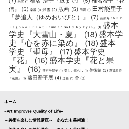
(7)
椎名 澄子『凪まで』
(5)
椎名澄子『花
果実
(1)
田村能里子
信』
(5)
版画
(5)
残雪
(2)
楽器
(1)
田園
(1)
『夢追人（ゆめおいびと）』
(7)
百瀬寿『ＮＥ.Ｄ
盛本
ｉａｇｏｎａｌ Ｐｌａｔｉｎum ｔo Goｌｄ ｂｙ Cｙaｎ』
(1)
学史『大雪山・夏』
(18)
盛本学
史『心を赤に染め』
(18)
盛本
学史『聖母』
(17)
盛本学史
盛本学史『花と果
『花』
(16)
実』
(18)
美術館
(2)
笹戸千鶴子
(1)
美しい暮らし
(1)
萩原常良
藤田喬平展
(4)
雪
(2)
『薫風』
(1)
道新
(1)
ホーム
~Art Improves Quality of Life~
～美術を楽しむ情報講座～ あなたも美術通！